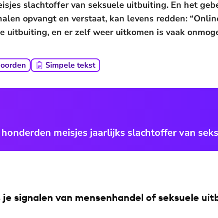
isjes slachtoffer van seksuele uitbuiting. En het g
gnalen opvangt en verstaat, kan levens redden: “Onlin
le uitbuiting, en er zelf weer uitkomen is vaak onmogel
woorden
Simpele tekst
 honderden meisjes jaarlijks slachtoffer van seks
s je signalen van mensenhandel of seksuele uit