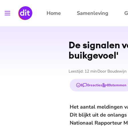
Home
Samenleving
G
De signalen va
buik­ge­voel'
Leestijd:
12
min
Door
Boudewijn 
8
0
reacties
89
stemmen
emojis
Het aantal meldingen van
Dit blijkt uit de onlan
Nationaal Rapporteur M