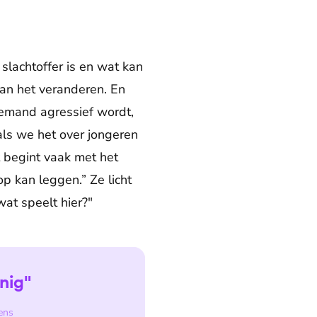
slachtoffer is en wat kan
aan het veranderen. En
 iemand agressief wordt,
als we het over jongeren
t begint vaak met het
 op kan leggen.” Ze licht
wat speelt hier?"
nig"
ens