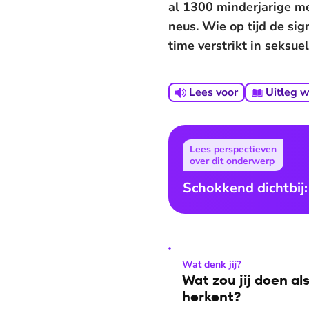
al 1300 minderjarige me
neus. Wie op tijd de si
time verstrikt in seksue
Lees voor
Uitleg 
Lees perspectieven
over dit onderwerp
Schokkend dichtbij:
Wat denk jij?
Wat zou jij doen al
herkent?