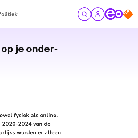
Politiek
©
ANP
op je on­der­
owel fysiek als online.
en 2020-2024 van de
rlijks worden er alleen