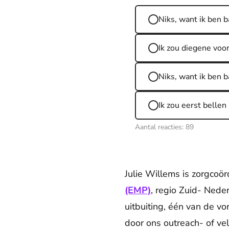
Niks, want ik ben b
Ik zou diegene voor
Niks, want ik ben 
Ik zou eerst belle
Aantal reacties:
89
Julie Willems is zorgcoör
(EMP)
, regio Zuid- Neder
uitbuiting, één van de v
door ons outreach- of ve