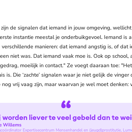
zijn de signalen dat iemand in jouw omgeving, wellicht 
eerste instantie meestal je onderbuikgevoel. Iemand is 
p verschillende manieren: dat iemand angstig is, of dat
heen niet was. Dat iemand vaak moe is. Ook op school, 
edrag, moeilijk in contact." Ze voegt daaraan toe: "He
uis is. Die ‘zachte’ signalen waar je niet gelijk de vinger
ie nog vrij vaag zijn, maar waarvan je wel moet denken: 
j worden liever te veel gebeld dan te wei
ie Willems
coördinator Expertisecentrum Mensenhandel en (jeugd)prostitutie, Lum