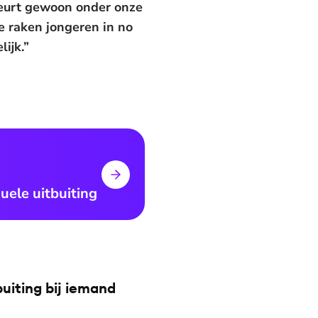
ebeurt gewoon onder onze
e raken jongeren in no
ijk.”
uele uitbuiting
buiting bij iemand