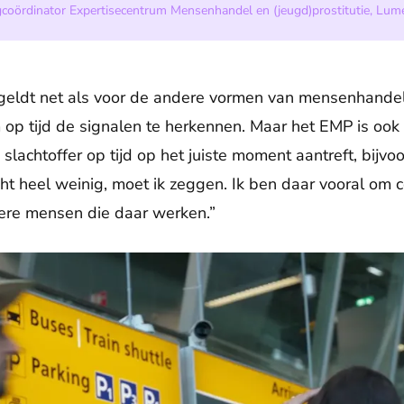
coördinator Expertisecentrum Mensenhandel en (jeugd)prostitutie, Lum
 geldt net als voor de andere vormen van mensenhandel
op tijd de signalen te herkennen. Maar het EMP is ook r
n slachtoffer op tijd op het juiste moment aantreft, bijv
cht heel weinig, moet ik zeggen. Ik ben daar vooral om 
ndere mensen die daar werken.”