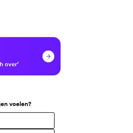
h over'
gen voelen?