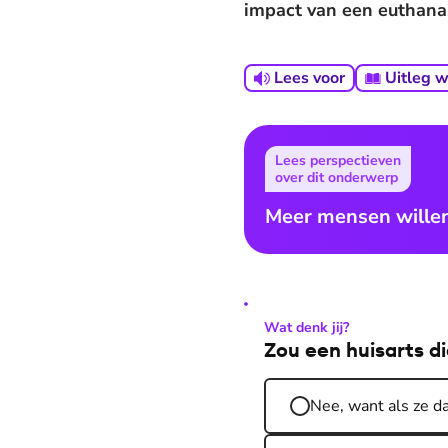
impact van een euthanas
Lees voor
Uitleg 
Lees perspectieven
over dit onderwerp
Meer mensen willen
Wat denk jij?
Zou een huisarts d
Nee, want als ze d