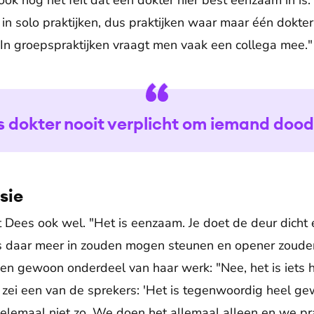
ook nog het feit dat een dokter hier best eenzaam in is
in solo praktijken, dus praktijken waar maar één dokte
. In groepspraktijken vraagt men vaak een collega mee."
ls dokter nooit verplicht om iemand dood
sie
Dees ook wel. "Het is eenzaam. Je doet de deur dicht en
rs daar meer in zouden mogen steunen en opener zoude
een gewoon onderdeel van haar werk: "Nee, het is iets h
 zei een van de sprekers: 'Het is tegenwoordig heel 
helemaal niet zo. We doen het allemaal alleen en we pr