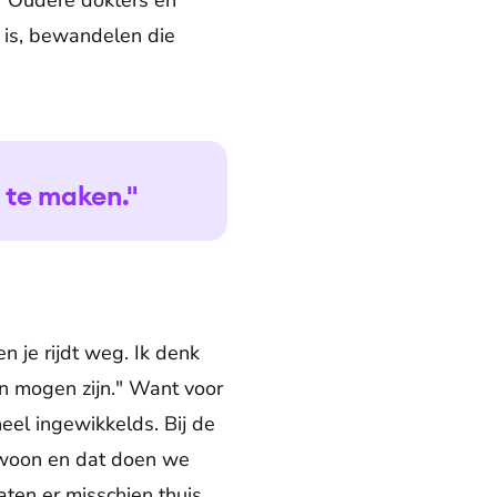
: "Oudere dokters en
r is, bewandelen die
 te maken."
 je rijdt weg. Ik denk
n mogen zijn." Want voor
eel ingewikkelds. Bij de
gewoon en dat doen we
aten er misschien thuis