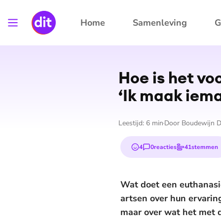
Home
Samenleving
G
Hoe is het vo
‘Ik maak iema
Leestijd:
6
min
Door
Boudewijn D
4
0
reacties
41
stemmen
emojis
Wat doet een euthanasie
artsen over hun ervaring
maar over wat het met d