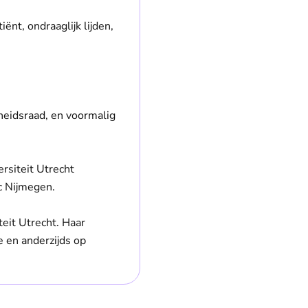
ënt, ondraaglijk lijden,
heidsraad, en voormalig
rsiteit Utrecht
c Nijmegen.
eit Utrecht. Haar
e en anderzijds op