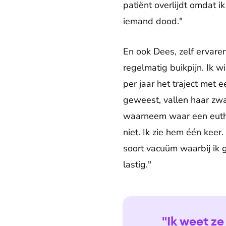
patiënt overlijdt omdat ik
iemand dood."
En ook Dees, zelf ervare
regelmatig buikpijn. Ik w
per jaar het traject met e
geweest, vallen haar zwa
waarneem waar een euthan
niet. Ik zie hem één keer.
soort vacuüm waarbij ik 
lastig."
"Ik weet ze