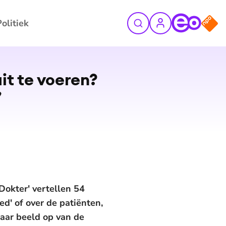
Politiek
©
ANP Foto
it te voeren?
’
Dokter' vertellen 54
ed' of over de patiënten,
baar beeld op van de