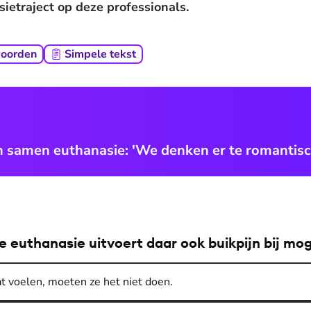
ietraject op deze professionals.
woorden
Simpele tekst
 samen euthanasie: 'We denken er te romantisc
ie euthanasie uitvoert daar ook buikpijn bij mo
at voelen, moeten ze het niet doen.