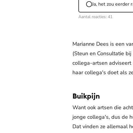
Ja, het zou eerder r
Aantal reacties:
41
Marianne Dees is een van
(Steun en Consultatie bij
collega-artsen adviseert
haar collega's doet als z
Buikpijn
Want ook artsen die achte
jonge collega's, dus de 
Dat vinden ze allemaal h