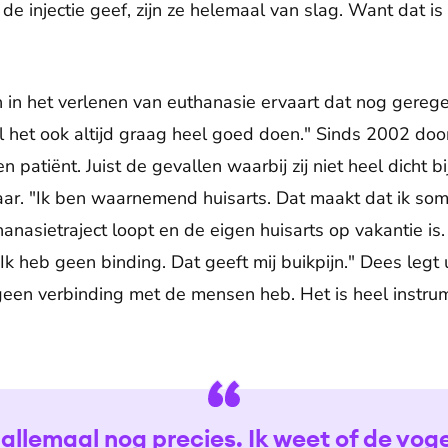
 de injectie geef, zijn ze helemaal van slag. Want dat is
n in het verlenen van euthanasie ervaart dat nog gerege
il het ook altijd graag heel goed doen." Sinds 2002 door
en patiënt. Juist de gevallen waarbij zij niet heel dicht b
ar. "Ik ben waarnemend huisarts. Dat maakt dat ik soms
asietraject loopt en de eigen huisarts op vakantie is.
 Ik heb geen binding. Dat geeft mij buikpijn." Dees legt 
geen verbinding met de mensen heb. Het is heel instrum
 allemaal nog precies. Ik weet of de voge