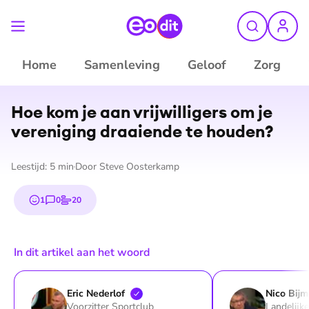
Home
Samenleving
Geloof
Zorg
©
ANP
Hoe kom je aan vrij­wil­li­gers om je
vereniging draaiende te houden?
Leestijd:
5
min
Door
Steve Oosterkamp
1
0
20
emoji
reacties
stemmen
In dit artikel aan het woord
Eric
Nederlof
Nico
Bijm
Voorzitter Sportclub
Landelijk