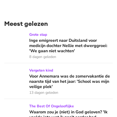
Meest gelezen
Inge emigreert naar Duitsland voor medicijn dochter Nellie
Grote stap
Inge emigreert naar Duitsland voor
medicijn dochter Nellie met dwerggroei:
'We gaan niet wachten'
8 dagen geleden
Voor Annemara was de zomervakantie de naarste tijd van het 
Vergeten kind
Voor Annemara was de zomervakantie de
naarste tijd van het jaar: 'School was mijn
veilige plek'
13 dagen geleden
Waarom zou je (niet) in God geloven? 'Ik voelde iets wat ik 
The Best Of Ongelooflijke
Waarom zou je (niet) in God geloven? 'Ik