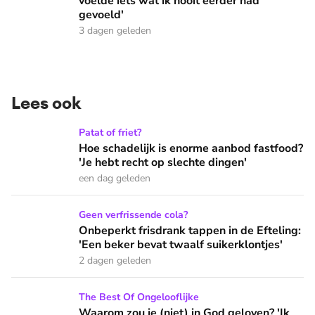
voelde iets wat ik nooit eerder had
gevoeld'
3 dagen geleden
Lees ook
Hoe schadelijk is enorme aanbod fastfood? 'Je hebt recht op
Patat of friet?
Hoe schadelijk is enorme aanbod fastfood?
'Je hebt recht op slechte dingen'
een dag geleden
Onbeperkt frisdrank tappen in de Efteling: 'Een beker bevat 
Geen verfrissende cola?
Onbeperkt frisdrank tappen in de Efteling:
'Een beker bevat twaalf suikerklontjes'
2 dagen geleden
Waarom zou je (niet) in God geloven? 'Ik voelde iets wat ik 
The Best Of Ongelooflijke
Waarom zou je (niet) in God geloven? 'Ik