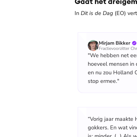
Gaat het dreigem
In
Dit is de Dag
(EO) ver
Mirjam Bikker
Fractievoorzitter Ch
"We hebben net een
hoeveel mensen in 
en nu zou Holland C
stop ermee."
“Vorig jaar maakte 
gokkers. En wat vin
is: minder. (…) Als