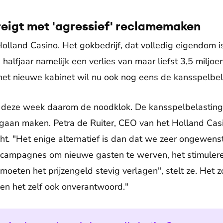
reigt met 'agressief' reclamemaken
olland Casino. Het gokbedrijf, dat volledig eigendom 
 halfjaar namelijk een verlies van maar liefst 3,5 miljoe
het nieuwe kabinet wil nu ook nog eens de kansspelbe
t deze week daarom de noodklok. De kansspelbelastin
es gaan maken. Petra de Ruiter, CEO van het Holland Ca
ht
.
"Het enige alternatief is dan dat we zeer ongewen
 campagnes om nieuwe gasten te werven, het stimuler
oeten het prijzengeld stevig verlagen", stelt ze. Het z
en het zelf ook onverantwoord."