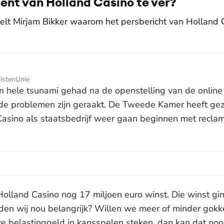
ent van Holland Casino te ver?
telt Mirjam Bikker waarom het persbericht van Holland 
ristenUnie
 hele tsunami gehad na de openstelling van de online
de problemen zijn geraakt. De Tweede Kamer heeft gez
asino als staatsbedrijf weer gaan beginnen met reclame
Holland Casino nog 17 miljoen euro winst. Die winst gi
den wij nou belangrijk? Willen we meer of minder gokk
 we belastinggeld in kansspelen steken, dan kan dat noo