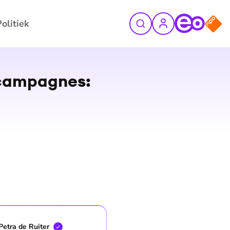
Politiek
kcampagnes:
Petra de
Ruiter