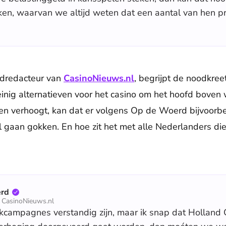
ken, waarvan we altijd weten dat een aantal van hen 
fdredacteur van
CasinoNieuws.nl
, begrijpt de noodkre
weinig alternatieven voor het casino om het hoofd boven
en verhoogt, kan dat er volgens Op de Woerd bijvoorbe
 gaan gokken. En hoe zit het met alle Nederlanders di
erd
 CasinoNieuws.nl
okcampagnes verstandig zijn, maar ik snap dat Holland 