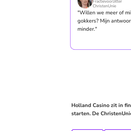
Fractievoorzitter
ChristenUnie
"Willen we meer of m
gokkers? Mijn antwoord
minder."
Holland Casino zit in f
starten. De ChristenUnie