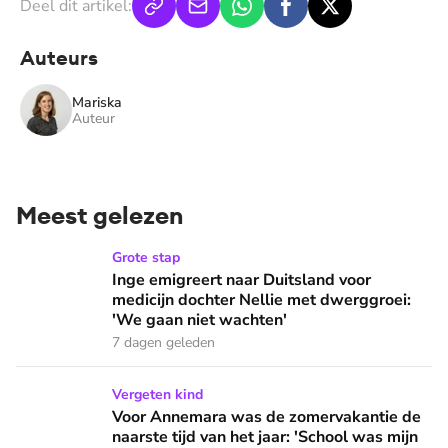
Deel dit artikel:
Auteurs
Mariska
Auteur
Meest gelezen
Inge emigreert naar Duitsland voor medicijn dochter Nellie
Grote stap
Inge emigreert naar Duitsland voor
medicijn dochter Nellie met dwerggroei:
'We gaan niet wachten'
7 dagen geleden
Voor Annemara was de zomervakantie de naarste tijd van het 
Vergeten kind
Voor Annemara was de zomervakantie de
naarste tijd van het jaar: 'School was mijn