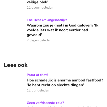
veilige plek'
12 dagen geleden
Waarom zou je (niet) in God geloven? 'Ik voelde iets wat ik 
The Best Of Ongelooflijke
Waarom zou je (niet) in God geloven? 'Ik
voelde iets wat ik nooit eerder had
gevoeld'
2 dagen geleden
Lees ook
Hoe schadelijk is enorme aanbod fastfood? 'Je hebt recht op
Patat of friet?
Hoe schadelijk is enorme aanbod fastfood?
'Je hebt recht op slechte dingen'
12 uur geleden
Onbeperkt frisdrank tappen in de Efteling: 'Een beker bevat 
Geen verfrissende cola?