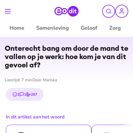
Home
Samenleving
Geloof
Zorg
©
Pexels
Onterecht bang om door de mand te
vallen op je werk: hoe kom je van dit
gevoel af?
Leestijd:
7
min
Door
Mariska
3
1
267
emojis
reactie
stem
In dit artikel aan het woord