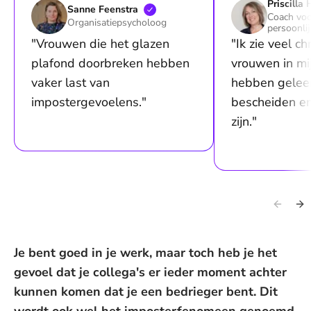
Priscilla
Sanne
Feenstra
Coach voo
Organisatiepsycholoog
persoonli
"Vrouwen die het glazen
"Ik zie veel chr
plafond doorbreken hebben
vrouwen in mij
vaker last van
hebben gelee
impostergevoelens."
bescheiden en
zijn."
Je bent goed in je werk, maar toch heb je het
gevoel dat je collega's er ieder moment achter
kunnen komen dat je een bedrieger bent. Dit