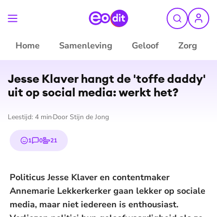
Home
Samenleving
Geloof
Zorg
©
ANP
Jesse Klaver hangt de 'toffe daddy'
uit op social media: werkt het?
Leestijd:
4
min
Door
Stijn de Jong
1
0
21
emoji
reacties
stemmen
Politicus Jesse Klaver en contentmaker
Annemarie Lekkerkerker gaan lekker op sociale
media, maar niet iedereen is enthousiast.