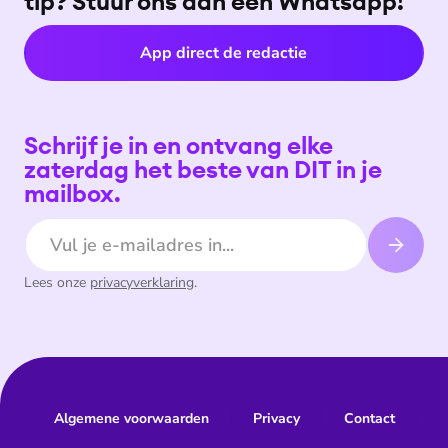
tip? Stuur ons dan een Whatsapp!
App direct de redactie
Schrijf je in en ontvang elke
zaterdag het beste van DIT in je
mailbox.
E-mailadres
Lees onze
privacyverklaring
.
Algemene voorwaarden
Privacy
Contact