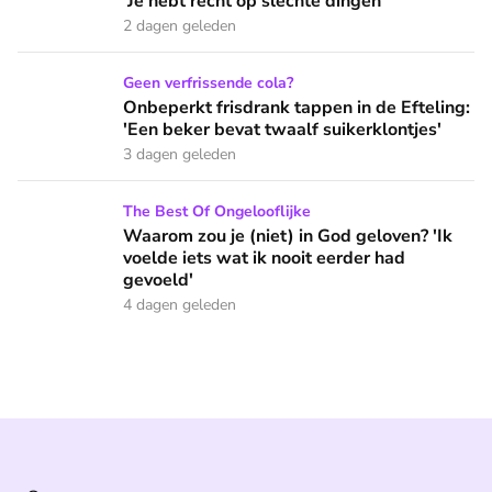
'Je hebt recht op slechte dingen'
2 dagen geleden
Onbeperkt frisdrank tappen in de Efteling: 'Een beker bevat 
Geen verfrissende cola?
Onbeperkt frisdrank tappen in de Efteling:
'Een beker bevat twaalf suikerklontjes'
3 dagen geleden
Waarom zou je (niet) in God geloven? 'Ik voelde iets wat ik 
The Best Of Ongelooflijke
Waarom zou je (niet) in God geloven? 'Ik
voelde iets wat ik nooit eerder had
gevoeld'
4 dagen geleden