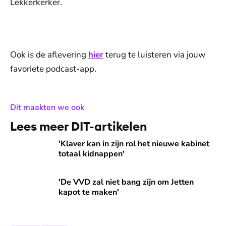
Lekkerkerker.
De weergave van deze video vereist jouw
toestemming voor social media cookies.
Toestemmingen aanpassen
Ook is de aflevering
hier
terug te luisteren via jouw
favoriete podcast-app.
:
Dit maakten we ook
Lees meer DIT-artikelen
'Klaver kan in zijn rol het nieuwe kabinet totaal kidnappen'
'Klaver kan in zijn rol het nieuwe kabinet
totaal kidnappen'
'De VVD zal niet bang zijn om Jetten kapot te maken'
'De VVD zal niet bang zijn om Jetten
kapot te maken'