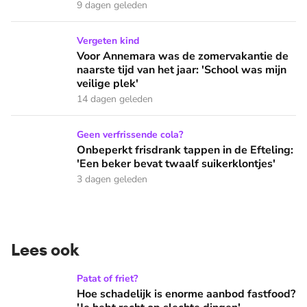
9 dagen geleden
Voor Annemara was de zomervakantie de naarste tijd van het 
Vergeten kind
Voor Annemara was de zomervakantie de
naarste tijd van het jaar: 'School was mijn
veilige plek'
14 dagen geleden
Onbeperkt frisdrank tappen in de Efteling: 'Een beker bevat 
Geen verfrissende cola?
Onbeperkt frisdrank tappen in de Efteling:
'Een beker bevat twaalf suikerklontjes'
3 dagen geleden
Lees ook
Hoe schadelijk is enorme aanbod fastfood? 'Je hebt recht op
Patat of friet?
Hoe schadelijk is enorme aanbod fastfood?