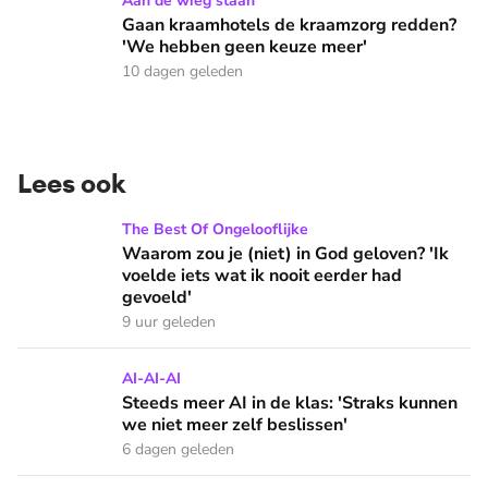
Gaan kraamhotels de kraamzorg redden? 'We hebben geen 
Aan de wieg staan
Gaan kraamhotels de kraamzorg redden?
'We hebben geen keuze meer'
10 dagen geleden
Lees ook
Waarom zou je (niet) in God geloven? 'Ik voelde iets wat ik 
The Best Of Ongelooflijke
Waarom zou je (niet) in God geloven? 'Ik
voelde iets wat ik nooit eerder had
gevoeld'
9 uur geleden
Steeds meer AI in de klas: 'Straks kunnen we niet meer zelf
AI-AI-AI
Steeds meer AI in de klas: 'Straks kunnen
we niet meer zelf beslissen'
6 dagen geleden