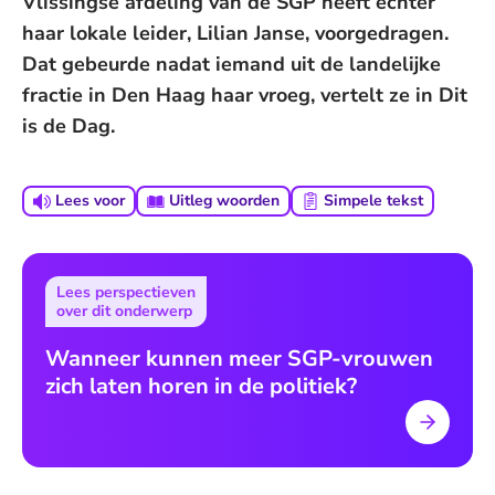
Vlissingse afdeling van de SGP heeft echter
haar lokale leider, Lilian Janse, voorgedragen.
Dat gebeurde nadat iemand uit de landelijke
fractie in Den Haag haar vroeg, vertelt ze in Dit
is de Dag.
Lees voor
Uitleg woorden
Simpele tekst
Lees perspectieven
over dit onderwerp
Wanneer kunnen meer SGP-vrouwen
zich laten horen in de politiek?