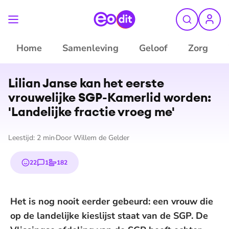
Home
Samenleving
Geloof
Zorg
Lilian Janse kan het eerste
vrouwelijke SGP-Kamerlid worden:
'Landelijke fractie vroeg me'
Leestijd:
2
min
Door
Willem de Gelder
22
1
182
emojis
reactie
stem
Het is nog nooit eerder gebeurd: een vrouw die
op de landelijke kieslijst staat van de SGP. De