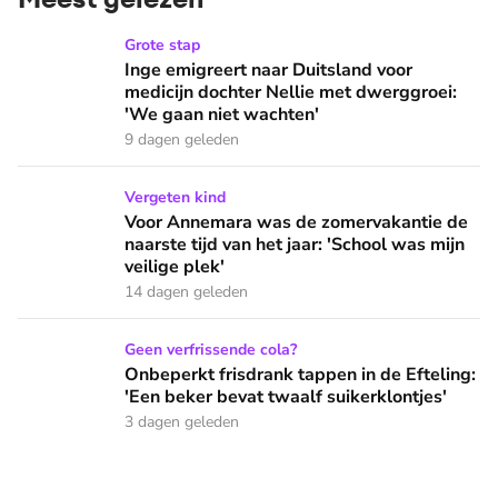
Inge emigreert naar Duitsland voor medicijn dochter Nellie
Grote stap
Inge emigreert naar Duitsland voor
medicijn dochter Nellie met dwerggroei:
'We gaan niet wachten'
9 dagen geleden
Voor Annemara was de zomervakantie de naarste tijd van het 
Vergeten kind
Voor Annemara was de zomervakantie de
naarste tijd van het jaar: 'School was mijn
veilige plek'
14 dagen geleden
Onbeperkt frisdrank tappen in de Efteling: 'Een beker bevat 
Geen verfrissende cola?
Onbeperkt frisdrank tappen in de Efteling:
'Een beker bevat twaalf suikerklontjes'
3 dagen geleden