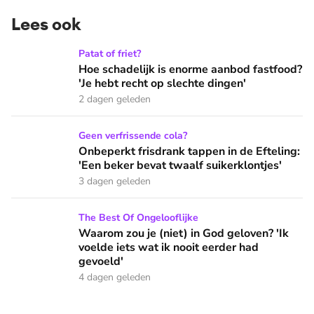
Lees ook
Hoe schadelijk is enorme aanbod fastfood? 'Je hebt recht op
Patat of friet?
Hoe schadelijk is enorme aanbod fastfood?
'Je hebt recht op slechte dingen'
2 dagen geleden
Onbeperkt frisdrank tappen in de Efteling: 'Een beker bevat 
Geen verfrissende cola?
Onbeperkt frisdrank tappen in de Efteling:
'Een beker bevat twaalf suikerklontjes'
3 dagen geleden
Waarom zou je (niet) in God geloven? 'Ik voelde iets wat ik 
The Best Of Ongelooflijke
Waarom zou je (niet) in God geloven? 'Ik
voelde iets wat ik nooit eerder had
gevoeld'
4 dagen geleden