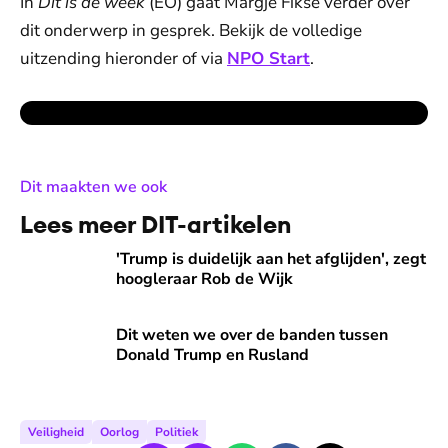
In
Dit is de week
(EO) gaat Margje Fikse verder over
dit onderwerp in gesprek. Bekijk de volledige
uitzending hieronder of via
NPO Start
.
:
Dit maakten we ook
Lees meer DIT-artikelen
'Trump is duidelijk aan het afglijden', zegt hoogleraar Rob d
'Trump is duidelijk aan het afglijden', zegt
hoogleraar Rob de Wijk
Dit weten we over de banden tussen Donald Trump en Rus
Dit weten we over de banden tussen
Donald Trump en Rusland
Veiligheid
Oorlog
Politiek