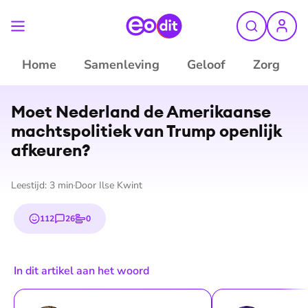
Home
Samenleving
Geloof
Zorg
Moet Nederland de Amerikaanse
machts­po­li­tiek van Trump openlijk
afkeuren?
Leestijd:
3
min
Door
Ilse Kwint
112
26
0
emojis
reacties
stemmen
In dit artikel aan het woord