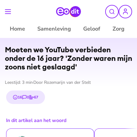
Home
Samenleving
Geloof
Zorg
©
Shutterstock
Moeten we YouTube verbieden
onder de 16 jaar? 'Zonder waren mijn
zoons niet geslaagd'
Leestijd:
3
min
Door
Rozemarijn van der Stelt
16
0
67
emojis
reacties
stemmen
In dit artikel aan het woord