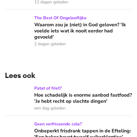
12 dagen geleden
Waarom zou je (niet) in God geloven? 'Ik voelde iets wat ik 
The Best Of Ongelooflijke
Waarom zou je (niet) in God geloven? 'Ik
voelde iets wat ik nooit eerder had
gevoeld'
2 dagen geleden
Lees ook
Hoe schadelijk is enorme aanbod fastfood? 'Je hebt recht op
Patat of friet?
Hoe schadelijk is enorme aanbod fastfood?
'Je hebt recht op slechte dingen'
een dag geleden
Onbeperkt frisdrank tappen in de Efteling: 'Een beker bevat 
Geen verfrissende cola?
Onbeperkt frisdrank tappen in de Efteling: