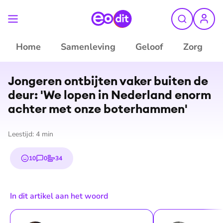
Home
Samenleving
Geloof
Zorg
Jongeren ontbijten vaker buiten de
deur: 'We lopen in Nederland enorm
achter met onze boterhammen'
Leestijd:
4
min
10
0
34
emojis
reacties
stemmen
In dit artikel aan het woord