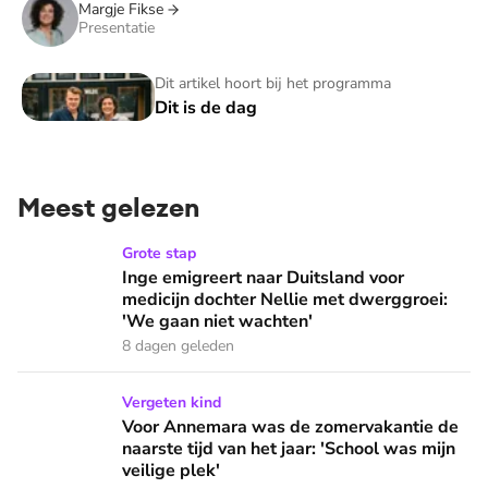
Margje Fikse
Presentatie
Dit is de dag
Dit artikel hoort bij het programma
Dit is de dag
Meest gelezen
Inge emigreert naar Duitsland voor medicijn dochter Nellie
Grote stap
Inge emigreert naar Duitsland voor
medicijn dochter Nellie met dwerggroei:
'We gaan niet wachten'
8 dagen geleden
Voor Annemara was de zomervakantie de naarste tijd van het 
Vergeten kind
Voor Annemara was de zomervakantie de
naarste tijd van het jaar: 'School was mijn
veilige plek'