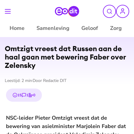
Home
Samenleving
Geloof
Zorg
Omtzigt vreest dat Russen aan de
haal gaan met bewering Faber over
Zelensky
Leestijd:
2
min
Door
Redactie DIT
15
1
0
emojis
reactie
stem
NSC-leider Pieter Omtzigt vreest dat de
bewering van asielminister Marjolein Faber dat