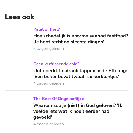
Lees ook
Hoe schadelijk is enorme aanbod fastfood? 'Je hebt recht op
Patat of friet?
Hoe schadelijk is enorme aanbod fastfood?
'Je hebt recht op slechte dingen'
3 dagen geleden
Onbeperkt frisdrank tappen in de Efteling: 'Een beker bevat 
Geen verfrissende cola?
Onbeperkt frisdrank tappen in de Efteling:
'Een beker bevat twaalf suikerklontjes'
4 dagen geleden
Waarom zou je (niet) in God geloven? 'Ik voelde iets wat ik 
The Best Of Ongelooflijke
Waarom zou je (niet) in God geloven? 'Ik
voelde iets wat ik nooit eerder had
gevoeld'
4 dagen geleden