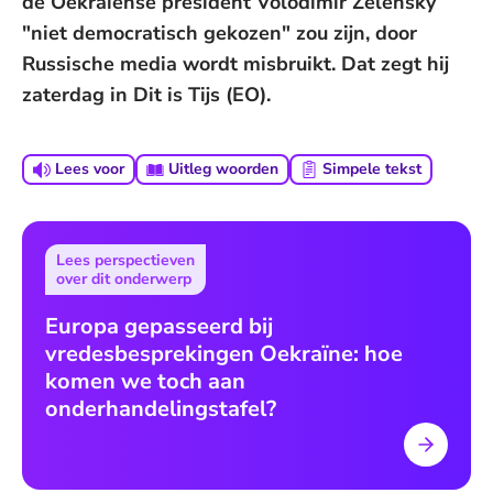
de Oekraïense president Volodimir Zelensky
"niet democratisch gekozen" zou zijn, door
Russische media wordt misbruikt. Dat zegt hij
zaterdag in Dit is Tijs (EO).
Lees voor
Uitleg woorden
Simpele tekst
Lees perspectieven
over dit onderwerp
Europa gepasseerd bij
vredesbesprekingen Oekraïne: hoe
komen we toch aan
onderhandelingstafel?