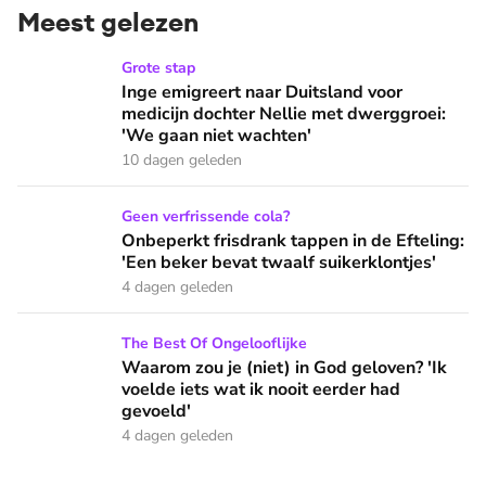
Meest gelezen
Inge emigreert naar Duitsland voor medicijn dochter Nellie
Grote stap
Inge emigreert naar Duitsland voor
medicijn dochter Nellie met dwerggroei:
'We gaan niet wachten'
10 dagen geleden
Onbeperkt frisdrank tappen in de Efteling: 'Een beker bevat 
Geen verfrissende cola?
Onbeperkt frisdrank tappen in de Efteling:
'Een beker bevat twaalf suikerklontjes'
4 dagen geleden
Waarom zou je (niet) in God geloven? 'Ik voelde iets wat ik 
The Best Of Ongelooflijke
Waarom zou je (niet) in God geloven? 'Ik
voelde iets wat ik nooit eerder had
gevoeld'
4 dagen geleden