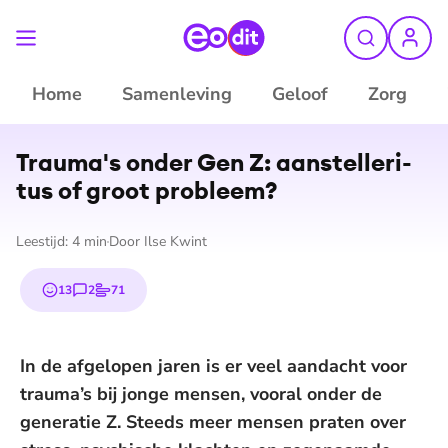
Home
Samenleving
Geloof
Zorg
Trauma's onder Gen Z: aan­stel­le­ri­
tus of groot probleem?
Leestijd:
4
min
Door
Ilse Kwint
13
2
71
emojis
reacties
stemmen
In de afgelopen jaren is er veel aandacht voor
trauma’s bij jonge mensen, vooral onder de
generatie Z. Steeds meer mensen praten over