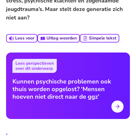
stress, psychische klachten en zogenaamde
jeugdtrauma’s. Maar stelt deze generatie zich
niet aan?
Lees voor
Uitleg woorden
Simpele tekst
Lees perspectieven
over dit onderwerp
Kunnen psychische problemen ook
thuis worden opgelost? ‘Mensen
hoeven niet direct naar de ggz’