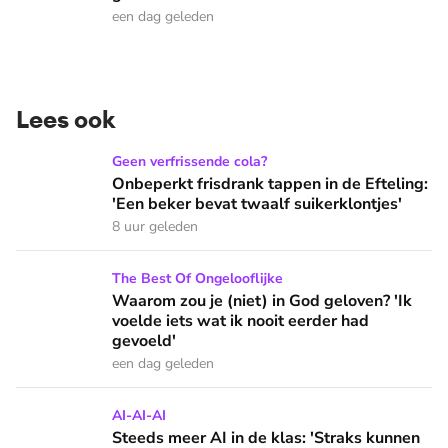
een dag geleden
Lees ook
Onbeperkt frisdrank tappen in de Efteling: 'Een beker bevat 
Geen verfrissende cola?
Onbeperkt frisdrank tappen in de Efteling:
'Een beker bevat twaalf suikerklontjes'
8 uur geleden
Waarom zou je (niet) in God geloven? 'Ik voelde iets wat ik 
The Best Of Ongelooflijke
Waarom zou je (niet) in God geloven? 'Ik
voelde iets wat ik nooit eerder had
gevoeld'
een dag geleden
Steeds meer AI in de klas: 'Straks kunnen we niet meer zelf
AI-AI-AI
Steeds meer AI in de klas: 'Straks kunnen