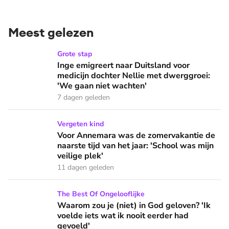
Meest gelezen
Inge emigreert naar Duitsland voor medicijn dochter Nellie
Grote stap
Inge emigreert naar Duitsland voor
medicijn dochter Nellie met dwerggroei:
'We gaan niet wachten'
7 dagen geleden
Voor Annemara was de zomervakantie de naarste tijd van het 
Vergeten kind
Voor Annemara was de zomervakantie de
naarste tijd van het jaar: 'School was mijn
veilige plek'
11 dagen geleden
Waarom zou je (niet) in God geloven? 'Ik voelde iets wat ik 
The Best Of Ongelooflijke
Waarom zou je (niet) in God geloven? 'Ik
voelde iets wat ik nooit eerder had
gevoeld'