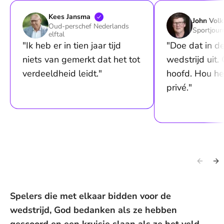
Kees
Jansma
John
Volk
Oud-perschef Nederlands
Sportjourn
elftal
"Ik heb er in tien jaar tijd
"Doe dat in de
niets van gemerkt dat het tot
wedstrijd uit. 
verdeeldheid leidt."
hoofd. Hou he
privé."
Spelers die met elkaar bidden voor de
wedstrijd, God bedanken als ze hebben