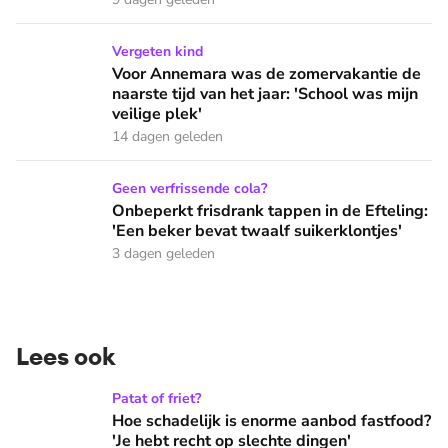
Voor Annemara was de zomervakantie de naarste tijd van het 
Vergeten kind
Voor Annemara was de zomervakantie de
naarste tijd van het jaar: 'School was mijn
veilige plek'
14 dagen geleden
Onbeperkt frisdrank tappen in de Efteling: 'Een beker bevat 
Geen verfrissende cola?
Onbeperkt frisdrank tappen in de Efteling:
'Een beker bevat twaalf suikerklontjes'
3 dagen geleden
Lees ook
Hoe schadelijk is enorme aanbod fastfood? 'Je hebt recht op
Patat of friet?
Hoe schadelijk is enorme aanbod fastfood?
'Je hebt recht op slechte dingen'