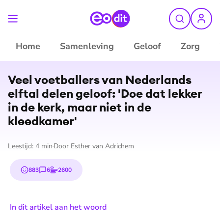
Home
Samenleving
Geloof
Zorg
Veel voetballers van Nederlands
elftal delen geloof: 'Doe dat lekker
in de kerk, maar niet in de
kleedkamer'
Leestijd:
4
min
Door
Esther van Adrichem
883
6
2600
emojis
reacties
stemmen
In dit artikel aan het woord