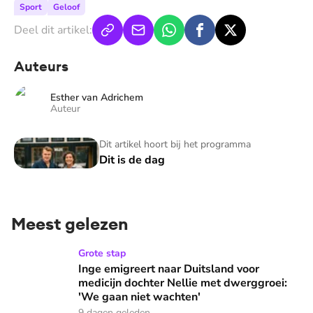
Sport
Geloof
Deel dit artikel:
Auteurs
Esther van Adrichem
Auteur
Dit is de dag
Dit artikel hoort bij het programma
Dit is de dag
Meest gelezen
Inge emigreert naar Duitsland voor medicijn dochter Nellie
Grote stap
Inge emigreert naar Duitsland voor
medicijn dochter Nellie met dwerggroei:
'We gaan niet wachten'
9 dagen geleden