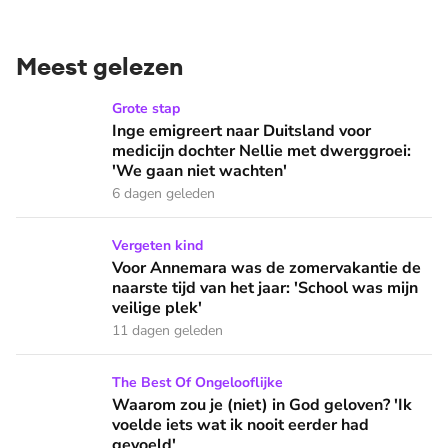
Meest gelezen
Inge emigreert naar Duitsland voor medicijn dochter Nellie
Grote stap
Inge emigreert naar Duitsland voor
medicijn dochter Nellie met dwerggroei:
'We gaan niet wachten'
6 dagen geleden
Voor Annemara was de zomervakantie de naarste tijd van het 
Vergeten kind
Voor Annemara was de zomervakantie de
naarste tijd van het jaar: 'School was mijn
veilige plek'
11 dagen geleden
Waarom zou je (niet) in God geloven? 'Ik voelde iets wat ik 
The Best Of Ongelooflijke
Waarom zou je (niet) in God geloven? 'Ik
voelde iets wat ik nooit eerder had
gevoeld'