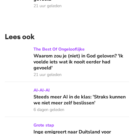
21 uur geleden
Lees ook
Waarom zou je (niet) in God geloven? 'Ik voelde iets wat ik 
The Best Of Ongelooflijke
Waarom zou je (niet) in God geloven? 'Ik
voelde iets wat ik nooit eerder had
gevoeld'
21 uur geleden
Steeds meer AI in de klas: 'Straks kunnen we niet meer zelf
AI-AI-AI
Steeds meer AI in de klas: 'Straks kunnen
we niet meer zelf beslissen'
6 dagen geleden
Inge emigreert naar Duitsland voor medicijn dochter Nellie
Grote stap
Inge emigreert naar Duitsland voor