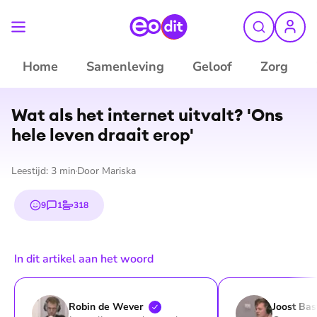
Home
Samenleving
Geloof
Zorg
Wat als het internet uitvalt? 'Ons
hele leven draait erop'
Leestijd:
3
min
Door
Mariska
9
1
318
emojis
reactie
stem
In dit artikel aan het woord
Robin de
Wever
Joost
Bas