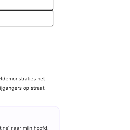
aëldemonstraties het
jgangers op straat.
tine’ naar mijn hoofd.