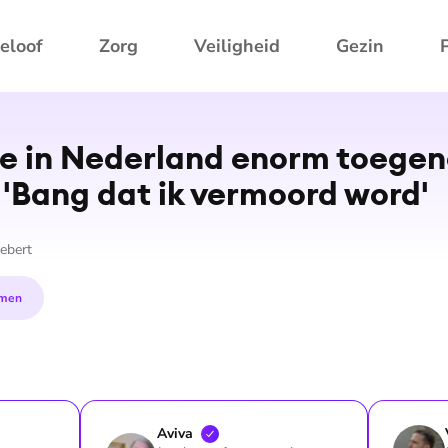
eloof
Zorg
Veiligheid
Gezin
is­me in Nederland enorm toeg
'Bang dat ik vermoord word'
ebert
men
Aviva