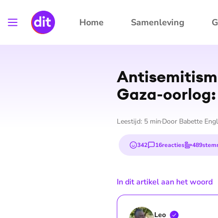
Home
Samenleving
G
An­ti­se­mi­t
Gaza-oorlog: 
Leestijd:
5
min
Door
Babette Engl
342
16
reacties
489
stem
emojis
In dit artikel aan het woord
Leo