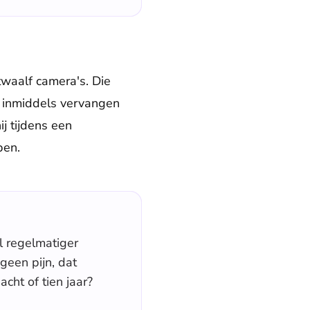
twaalf camera's. Die
s inmiddels vervangen
j tijdens een
pen.
l regelmatiger
geen pijn, dat
cht of tien jaar?