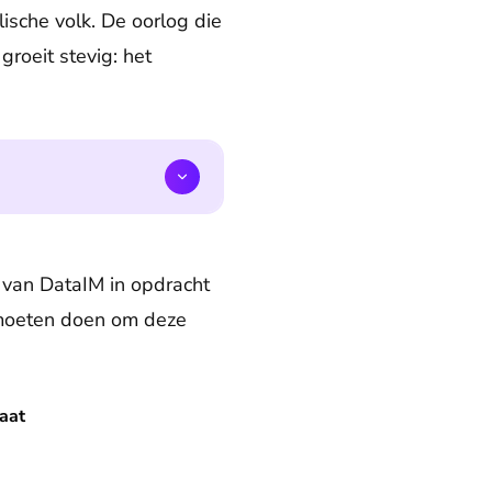
ische volk. De oorlog die
roeit stevig: het
k van DataIM in opdracht
 moeten doen om deze
aat