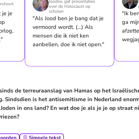
Joodse, gaf presentaties
rsfoort
over de Holocaust op
scholen
 je je
"Ik ben
"Als Jood ben je bang dat je
 op
ga mij
vermoord wordt. (...) Als
orlog,
afzette
mensen die ik niet ken
."
wegja
aanbellen, doe ik niet open."
 sinds de terreuraanslag van Hamas op het Israëlisc
g. Sindsdien is het antisemitisme in Nederland enor
Joden in ons land? En wat doe je als je je op straat ni
vriezen?
woorden
Simpele tekst