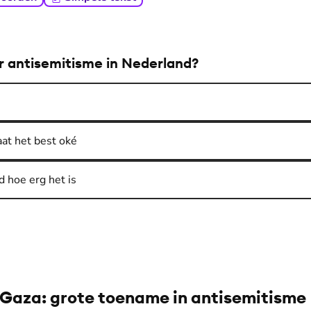
er antisemitisme in Nederland?
aat het best oké
d hoe erg het is
n Gaza: grote toename in antisemitisme