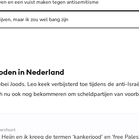
ijven en een vuist maken tegen antisemitisme
ijven, maar ik zou wel bang zijn
Joden in Nederland
lebei Joods. Leo keek verbijsterd toe tijdens de anti-Isr
ch nu ook nog bekommeren om scheldpartijen van voorbi
ersfoort
 Heijn en ik kreeg de termen ‘kankerjood’ en ‘free Pales