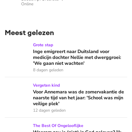
Online
Meest gelezen
Inge emigreert naar Duitsland voor medicijn dochter Nellie
Grote stap
Inge emigreert naar Duitsland voor
medicijn dochter Nellie met dwerggroei:
'We gaan niet wachten'
8 dagen geleden
Voor Annemara was de zomervakantie de naarste tijd van het 
Vergeten kind
Voor Annemara was de zomervakantie de
naarste tijd van het jaar: 'School was mijn
veilige plek'
12 dagen geleden
Waarom zou je (niet) in God geloven? 'Ik voelde iets wat ik 
The Best Of Ongelooflijke