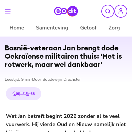
Home
Samenleving
Geloof
Zorg
©
privébeeld Jan Koesveld
Bosnië-veteraan Jan brengt dode
Oekraïense militairen thuis: 'Het is
rotwerk, maar wel dankbaar'
Leestijd:
9
min
Door
Boudewijn Drechsler
9
1
38
emojis
reactie
stem
Wat Jan betreft begint 2026 zonder al te veel
vuurwerk. Hij vierde Oud en Nieuw namelijk niet