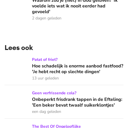
Waarom zou je (niet) in God geloven? 'Ik
voelde iets wat ik nooit eerder had
gevoeld'
2 dagen geleden
Lees ook
Hoe schadelijk is enorme aanbod fastfood? 'Je hebt recht op
Patat of friet?
Hoe schadelijk is enorme aanbod fastfood?
'Je hebt recht op slechte dingen'
13 uur geleden
Onbeperkt frisdrank tappen in de Efteling: 'Een beker bevat 
Geen verfrissende cola?
Onbeperkt frisdrank tappen in de Efteling:
'Een beker bevat twaalf suikerklontjes'
een dag geleden
Waarom zou je (niet) in God geloven? 'Ik voelde iets wat ik 
The Best Of Ongelooflijke