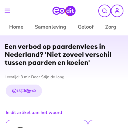
Home
Samenleving
Geloof
Zorg
©
ANP
Een verbod op paardenvlees in
Nederland? 'Niet zoveel verschil
tussen paarden en koeien'
Leestijd:
3
min
Door
Stijn de Jong
15
0
40
emojis
reacties
stemmen
In dit artikel aan het woord