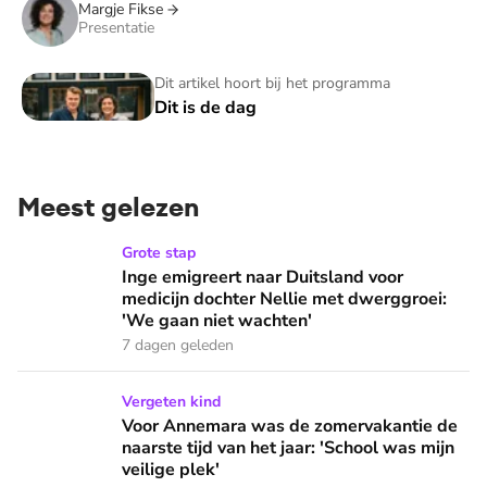
Margje Fikse
Presentatie
Dit is de dag
Dit artikel hoort bij het programma
Dit is de dag
Meest gelezen
Inge emigreert naar Duitsland voor medicijn dochter Nellie
Grote stap
Inge emigreert naar Duitsland voor
medicijn dochter Nellie met dwerggroei:
'We gaan niet wachten'
7 dagen geleden
Voor Annemara was de zomervakantie de naarste tijd van het 
Vergeten kind
Voor Annemara was de zomervakantie de
naarste tijd van het jaar: 'School was mijn
veilige plek'