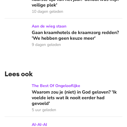
veilige plek'
10 dagen geleden
Gaan kraamhotels de kraamzorg redden? 'We hebben geen 
Aan de wieg staan
Gaan kraamhotels de kraamzorg redden?
'We hebben geen keuze meer'
9 dagen geleden
Lees ook
Waarom zou je (niet) in God geloven? 'Ik voelde iets wat ik 
The Best Of Ongelooflijke
Waarom zou je (niet) in God geloven? 'Ik
voelde iets wat ik nooit eerder had
gevoeld'
5 uur geleden
Steeds meer AI in de klas: 'Straks kunnen we niet meer zelf
AI-AI-AI