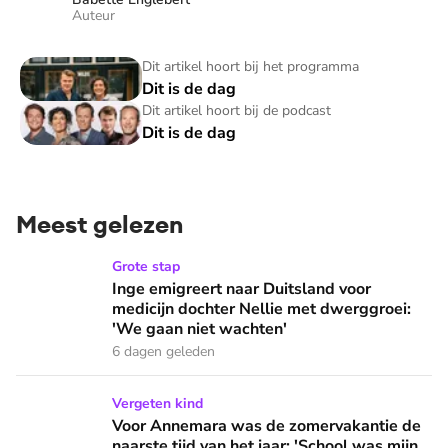
Auteur
Dit is de dag
Dit artikel hoort bij het programma
Dit is de dag
Dit is de dag
Dit artikel hoort bij de podcast
Dit is de dag
Meest gelezen
Inge emigreert naar Duitsland voor medicijn dochter Nellie
Grote stap
Inge emigreert naar Duitsland voor
medicijn dochter Nellie met dwerggroei:
'We gaan niet wachten'
6 dagen geleden
Voor Annemara was de zomervakantie de naarste tijd van het 
Vergeten kind
Voor Annemara was de zomervakantie de
naarste tijd van het jaar: 'School was mijn