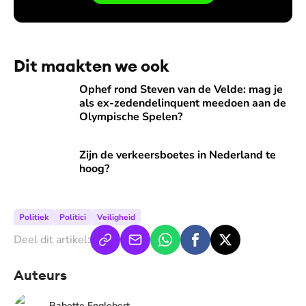
Dit maakten we ook
Ophef rond Steven van de Velde: mag je als ex-ze­den­de­l
Ophef rond Steven van de Velde: mag je
als ex-ze­den­de­lin­quent meedoen aan de
Olympische Spelen?
Zijn de verkeersboetes in Nederland te hoog?
Zijn de verkeersboetes in Nederland te
hoog?
Politiek
Politici
Veiligheid
Deel dit artikel:
Auteurs
Babette Englebert