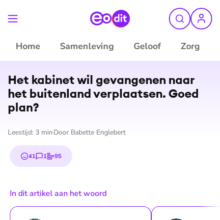
Home
Samenleving
Geloof
Zorg
©
ANP
Het kabinet wil gevangenen naar
het buitenland verplaatsen. Goed
plan?
Leestijd:
3
min
Door
Babette Englebert
41
1
95
emojis
reactie
stem
In dit artikel aan het woord