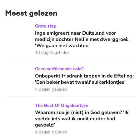
Meest gelezen
Inge emigreert naar Duitsland voor medicijn dochter Nellie
Grote stap
Inge emigreert naar Duitsland voor
medicijn dochter Nellie met dwerggroei:
'We gaan niet wachten'
10 dagen geleden
Onbeperkt frisdrank tappen in de Efteling: 'Een beker bevat 
Geen verfrissende cola?
Onbeperkt frisdrank tappen in de Efteling:
'Een beker bevat twaalf suikerklontjes'
4 dagen geleden
Waarom zou je (niet) in God geloven? 'Ik voelde iets wat ik 
The Best Of Ongelooflijke
Waarom zou je (niet) in God geloven? 'Ik
voelde iets wat ik nooit eerder had
gevoeld'
4 dagen geleden