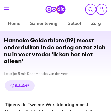
Home
Samenleving
Geloof
Zorg
©
ANP
Hanneke Gelderblom (89) moest
onderduiken in de oorlog en zet zich
nu in voor vrede: 'Ik kan het niet
alleen'
Leestijd:
5
min
Door
Mariska van der Veen
8
1
57
emojis
reactie
stem
Tijdens de Tweede Wereldoorlog moest