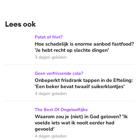
Lees ook
Hoe schadelijk is enorme aanbod fastfood? 'Je hebt recht op
Patat of friet?
Hoe schadelijk is enorme aanbod fastfood?
'Je hebt recht op slechte dingen'
3 dagen geleden
Onbeperkt frisdrank tappen in de Efteling: 'Een beker bevat 
Geen verfrissende cola?
Onbeperkt frisdrank tappen in de Efteling:
'Een beker bevat twaalf suikerklontjes'
4 dagen geleden
Waarom zou je (niet) in God geloven? 'Ik voelde iets wat ik 
The Best Of Ongelooflijke
Waarom zou je (niet) in God geloven? 'Ik
voelde iets wat ik nooit eerder had
gevoeld'
4 dagen geleden