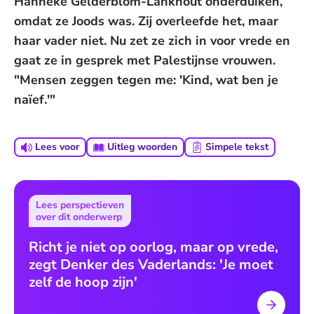
Hanneke Gelderblom-Lankhout onderduiken,
omdat ze Joods was. Zij overleefde het, maar
haar vader niet. Nu zet ze zich in voor vrede en
gaat ze in gesprek met Palestijnse vrouwen.
"Mensen zeggen tegen me: 'Kind, wat ben je
naïef.'"
Lees voor
Uitleg woorden
Simpele tekst
Lees perspectieven
over dit onderwerp
Richt je niet op oorlog, maar op vrede,
zegt Denker des Vaderlands: 'Je moet
zelf de hoop zijn'