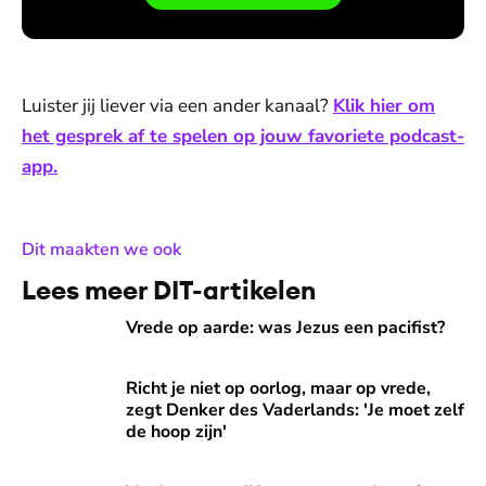
Luister jij liever via een ander kanaal?
Klik hier om
het gesprek af te spelen op jouw favoriete podcast-
app.
:
Dit maakten we ook
Lees meer DIT-artikelen
Vrede op aarde: was Jezus een pacifist?
Vrede op aarde: was Jezus een pacifist?
Richt je niet op oorlog, maar op vrede, zegt Denker des Vade
Richt je niet op oorlog, maar op vrede,
zegt Denker des Vaderlands: 'Je moet zelf
de hoop zijn'