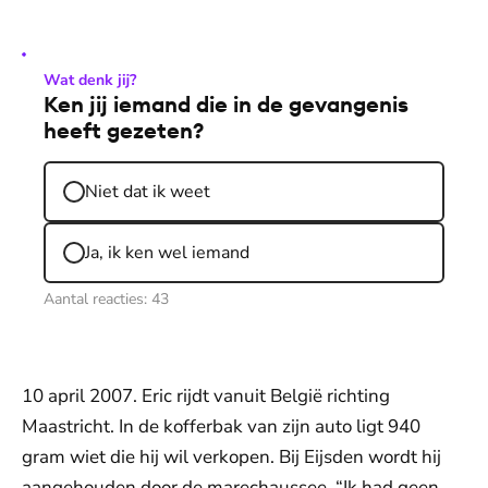
Wat denk jij?
Ken jij iemand die in de gevangenis
heeft gezeten?
Niet dat ik weet
Ja, ik ken wel iemand
Aantal reacties:
43
10 april 2007. Eric rijdt vanuit België richting
Maastricht. In de kofferbak van zijn auto ligt 940
gram wiet die hij wil verkopen. Bij Eijsden wordt hij
aangehouden door de marechaussee. “Ik had geen