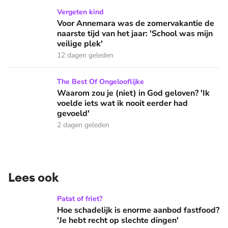
Voor Annemara was de zomervakantie de naarste tijd van het 
Vergeten kind
Voor Annemara was de zomervakantie de
naarste tijd van het jaar: 'School was mijn
veilige plek'
12 dagen geleden
Waarom zou je (niet) in God geloven? 'Ik voelde iets wat ik 
The Best Of Ongelooflijke
Waarom zou je (niet) in God geloven? 'Ik
voelde iets wat ik nooit eerder had
gevoeld'
2 dagen geleden
Lees ook
Hoe schadelijk is enorme aanbod fastfood? 'Je hebt recht op
Patat of friet?
Hoe schadelijk is enorme aanbod fastfood?
'Je hebt recht op slechte dingen'