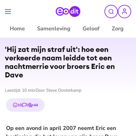
Home
Samenleving
Geloof
Zorg
©
ANP
'Hij zat mijn straf uit': hoe een
verkeerde naam leidde tot een
nachtmerrie voor broers Eric en
Dave
Leestijd:
10
min
Door
Steve Oosterkamp
10
0
44
emojis
reacties
stemmen
Op een avond in april 2007 neemt Eric een