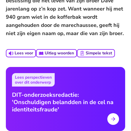
beslissing die het leven van zijn broer Dave
jarenlang op z’n kop zet. Want wanneer hij met
940 gram wiet in de kofferbak wordt
aangehouden door de marechaussee, geeft hij
niet zijn eigen naam op, maar die van zijn broer.
Lees voor
Uitleg woorden
Simpele tekst
Lees perspectieven
over dit onderwerp
DIT-onderzoeksredactie:
'Onschuldigen belandden in de cel na
identiteitsfraude'