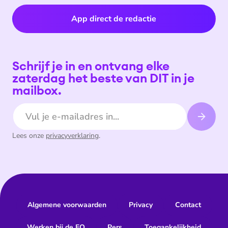
App direct de redactie
Schrijf je in en ontvang elke
zaterdag het beste van DIT in je
mailbox.
E-mailadres
Lees onze
privacyverklaring
.
Algemene voorwaarden
Privacy
Contact
Werken bij de EO
Pers
Toegankelijkheid