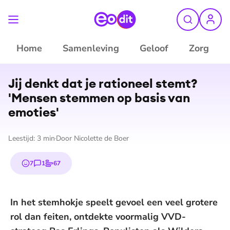
Home
Samenleving
Geloof
Zorg
Jij denkt dat je rationeel stemt?
'Mensen stemmen op basis van
emoties'
Leestijd:
3
min
Door
Nicolette de Boer
7
1
67
emojis
reactie
stem
In het stemhokje speelt gevoel een veel grotere
rol dan feiten, ontdekte voormalig VVD-