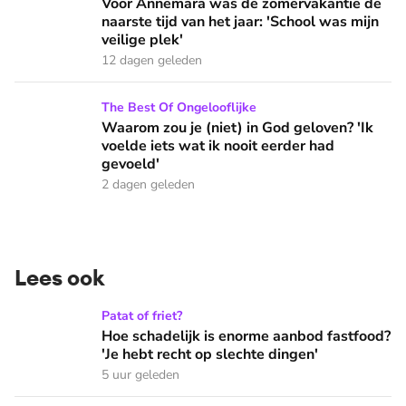
Voor Annemara was de zomervakantie de
naarste tijd van het jaar: 'School was mijn
veilige plek'
12 dagen geleden
Waarom zou je (niet) in God geloven? 'Ik voelde iets wat ik 
The Best Of Ongelooflijke
Waarom zou je (niet) in God geloven? 'Ik
voelde iets wat ik nooit eerder had
gevoeld'
2 dagen geleden
Lees ook
Hoe schadelijk is enorme aanbod fastfood? 'Je hebt recht op
Patat of friet?
Hoe schadelijk is enorme aanbod fastfood?
'Je hebt recht op slechte dingen'
5 uur geleden