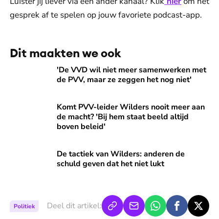
Luister jij liever via een ander kanaal? Klik
hier
om het
gesprek af te spelen op jouw favoriete podcast-app.
Dit maakten we ook
'De VVD wil niet meer samenwerken met de PVV, maar ze z
'De VVD wil niet meer samenwerken met
de PVV, maar ze zeggen het nog niet'
Komt PVV-leider Wilders nooit meer aan de macht? 'Bij hem 
Komt PVV-leider Wilders nooit meer aan
de macht? 'Bij hem staat beeld altijd
boven beleid'
De tactiek van Wilders: anderen de schuld geven dat het nie
De tactiek van Wilders: anderen de
schuld geven dat het niet lukt
Deel dit artikel:
Politiek