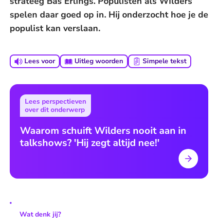
strateeg Bas Erlings. Populisten als Wilders
spelen daar goed op in. Hij onderzocht hoe je de
populist kan verslaan.
Lees voor
Uitleg woorden
Simpele tekst
Lees perspectieven
over dit onderwerp
Waarom schuift Wilders nooit aan in
talkshows? 'Hij zegt altijd nee!'
Wat denk jij?