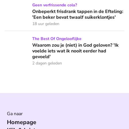
Onbeperkt frisdrank tappen in de Efteling: 'Een beker bevat 
Geen verfrissende cola?
Onbeperkt frisdrank tappen in de Efteling:
'Een beker bevat twaalf suikerklontjes'
18 uur geleden
Waarom zou je (niet) in God geloven? 'Ik voelde iets wat ik 
The Best Of Ongelooflijke
Waarom zou je (niet) in God geloven? 'Ik
voelde iets wat ik nooit eerder had
gevoeld'
2 dagen geleden
Ga naar
Homepage