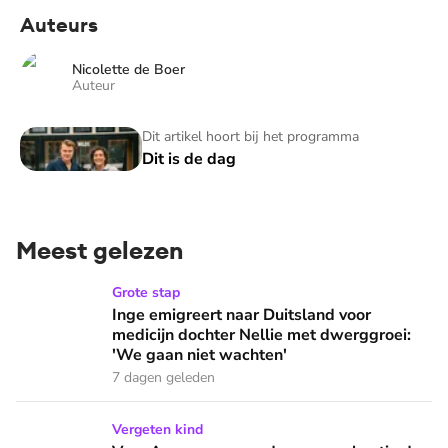
Auteurs
Nicolette de Boer
Auteur
Dit is de dag
Dit artikel hoort bij het programma
Dit is de dag
Meest gelezen
Inge emigreert naar Duitsland voor medicijn dochter Nellie
Grote stap
Inge emigreert naar Duitsland voor
medicijn dochter Nellie met dwerggroei:
'We gaan niet wachten'
7 dagen geleden
Voor Annemara was de zomervakantie de naarste tijd van het 
Vergeten kind