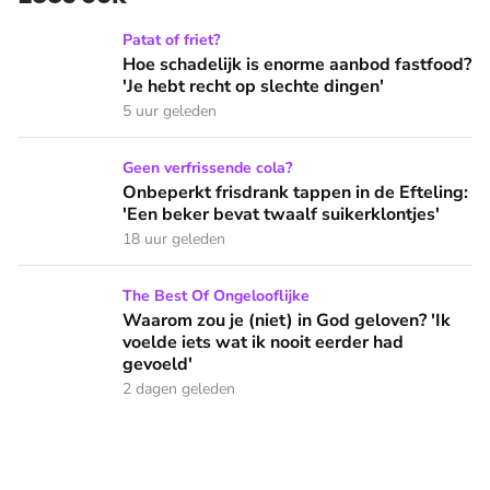
Hoe schadelijk is enorme aanbod fastfood? 'Je hebt recht op
Patat of friet?
Hoe schadelijk is enorme aanbod fastfood?
'Je hebt recht op slechte dingen'
5 uur geleden
Onbeperkt frisdrank tappen in de Efteling: 'Een beker bevat 
Geen verfrissende cola?
Onbeperkt frisdrank tappen in de Efteling:
'Een beker bevat twaalf suikerklontjes'
18 uur geleden
Waarom zou je (niet) in God geloven? 'Ik voelde iets wat ik 
The Best Of Ongelooflijke
Waarom zou je (niet) in God geloven? 'Ik
voelde iets wat ik nooit eerder had
gevoeld'
2 dagen geleden