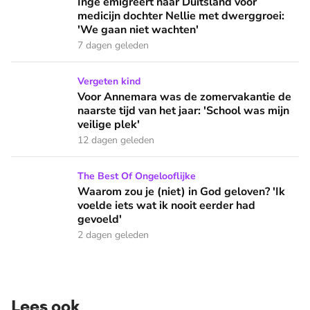
Inge emigreert naar Duitsland voor
medicijn dochter Nellie met dwerggroei:
'We gaan niet wachten'
7 dagen geleden
Voor Annemara was de zomervakantie de naarste tijd van het 
Vergeten kind
Voor Annemara was de zomervakantie de
naarste tijd van het jaar: 'School was mijn
veilige plek'
12 dagen geleden
Waarom zou je (niet) in God geloven? 'Ik voelde iets wat ik 
The Best Of Ongelooflijke
Waarom zou je (niet) in God geloven? 'Ik
voelde iets wat ik nooit eerder had
gevoeld'
2 dagen geleden
Lees ook