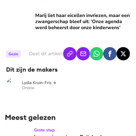
Marij liet haar eicellen invriezen, maar een zwangerschap 
Marij liet haar eicellen invriezen, maar een
zwangerschap bleef uit: ‘Onze agenda
werd beheerst door onze kinderwens’
Deel dit artikel:
Gezin
Dit zijn de makers
Lydia Kruin-Fris
Online
Meest gelezen
Inge emigreert naar Duitsland voor medicijn dochter Nellie
Grote stap