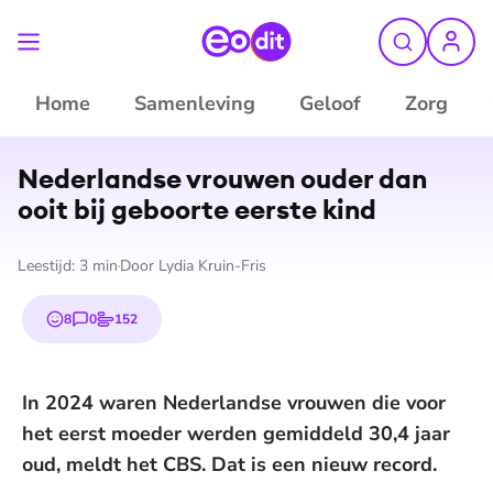
Home
Samenleving
Geloof
Zorg
©
Shutterstock
Nederlandse vrouwen ouder dan
ooit bij geboorte eerste kind
Leestijd:
3
min
Door
Lydia Kruin-Fris
8
0
152
emojis
reacties
stemmen
In 2024 waren Nederlandse vrouwen die voor
het eerst moeder werden gemiddeld 30,4 jaar
oud, meldt het CBS. Dat is een nieuw record.