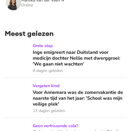
Mariska van der Veen
Online
Meest gelezen
Inge emigreert naar Duitsland voor medicijn dochter Nellie
Grote stap
Inge emigreert naar Duitsland voor
medicijn dochter Nellie met dwerggroei:
'We gaan niet wachten'
8 dagen geleden
Voor Annemara was de zomervakantie de naarste tijd van het 
Vergeten kind
Voor Annemara was de zomervakantie de
naarste tijd van het jaar: 'School was mijn
veilige plek'
13 dagen geleden
Onbeperkt frisdrank tappen in de Efteling: 'Een beker bevat 
Geen verfrissende cola?