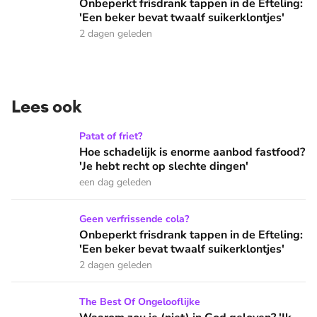
Onbeperkt frisdrank tappen in de Efteling:
'Een beker bevat twaalf suikerklontjes'
2 dagen geleden
Lees ook
Hoe schadelijk is enorme aanbod fastfood? 'Je hebt recht op
Patat of friet?
Hoe schadelijk is enorme aanbod fastfood?
'Je hebt recht op slechte dingen'
een dag geleden
Onbeperkt frisdrank tappen in de Efteling: 'Een beker bevat 
Geen verfrissende cola?
Onbeperkt frisdrank tappen in de Efteling:
'Een beker bevat twaalf suikerklontjes'
2 dagen geleden
Waarom zou je (niet) in God geloven? 'Ik voelde iets wat ik 
The Best Of Ongelooflijke