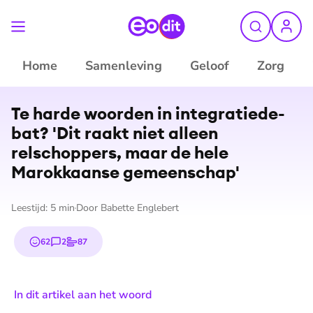
Home
Samenleving
Geloof
Zorg
©
ANP
Te harde woorden in in­te­gra­tie­de­
bat? 'Dit raakt niet alleen
relschoppers, maar de hele
Marokkaanse gemeenschap'
Leestijd:
5
min
Door
Babette Englebert
62
2
87
emojis
reacties
stemmen
In dit artikel aan het woord