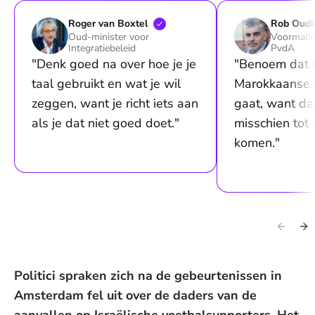
Roger van
Boxtel
Rob
Oudk
Oud-minister voor
Voormalig
Integratiebeleid
PvdA
"Denk goed na over hoe je je
"Benoem dat 
taal gebruikt en wat je wil
Marokkaanse 
zeggen, want je richt iets aan
gaat, want da
als je dat niet goed doet."
misschien tot
komen."
Politici spraken zich na de gebeurtenissen in
Amsterdam fel uit over de daders van de