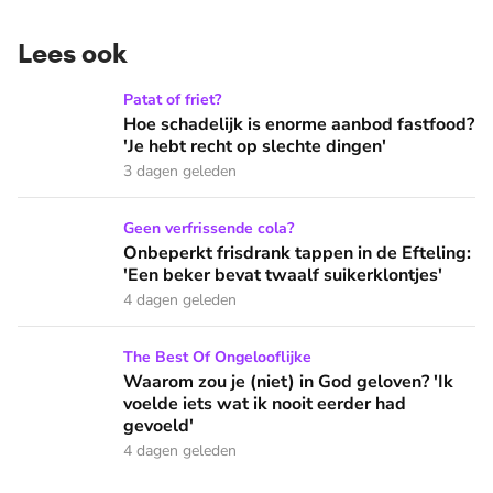
Lees ook
Hoe schadelijk is enorme aanbod fastfood? 'Je hebt recht op
Patat of friet?
Hoe schadelijk is enorme aanbod fastfood?
'Je hebt recht op slechte dingen'
3 dagen geleden
Onbeperkt frisdrank tappen in de Efteling: 'Een beker bevat 
Geen verfrissende cola?
Onbeperkt frisdrank tappen in de Efteling:
'Een beker bevat twaalf suikerklontjes'
4 dagen geleden
Waarom zou je (niet) in God geloven? 'Ik voelde iets wat ik 
The Best Of Ongelooflijke
Waarom zou je (niet) in God geloven? 'Ik
voelde iets wat ik nooit eerder had
gevoeld'
4 dagen geleden