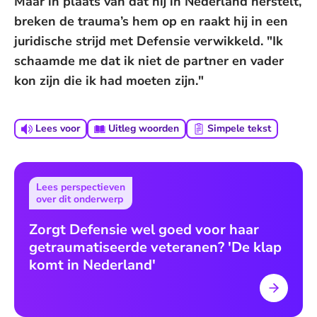
Maar in plaats van dat hij in Nederland herstelt,
breken de trauma’s hem op en raakt hij in een
juridische strijd met Defensie verwikkeld. "Ik
schaamde me dat ik niet de partner en vader
kon zijn die ik had moeten zijn."
Lees voor
Uitleg woorden
Simpele tekst
Lees perspectieven
over dit onderwerp
Zorgt Defensie wel goed voor haar
getraumatiseerde veteranen? 'De klap
komt in Nederland'