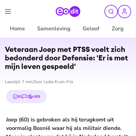
Home
Samenleving
Geloof
Zorg
©
Lydia Kruin-Fris
Veteraan Joep met PTSS voelt zich
bedonderd door Defensie: 'Er is met
mijn leven gespeeld'
Leestijd:
7
min
Door
Lydia Kruin-Fris
91
2
369
emojis
reacties
stemmen
Joep (60) is gebroken als hij terugkomt uit
voormalig Bosnië waar hij als militair diende.