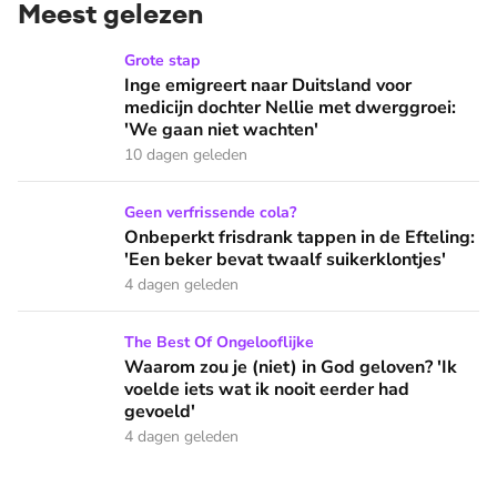
Meest gelezen
Inge emigreert naar Duitsland voor medicijn dochter Nellie
Grote stap
Inge emigreert naar Duitsland voor
medicijn dochter Nellie met dwerggroei:
'We gaan niet wachten'
10 dagen geleden
Onbeperkt frisdrank tappen in de Efteling: 'Een beker bevat 
Geen verfrissende cola?
Onbeperkt frisdrank tappen in de Efteling:
'Een beker bevat twaalf suikerklontjes'
4 dagen geleden
Waarom zou je (niet) in God geloven? 'Ik voelde iets wat ik 
The Best Of Ongelooflijke
Waarom zou je (niet) in God geloven? 'Ik
voelde iets wat ik nooit eerder had
gevoeld'
4 dagen geleden