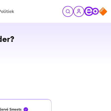
Politiek
der?
Servé
Smeets