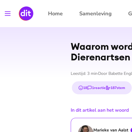
Home
Samenleving
G
Waarom worde
Dierenartsen
Leestijd:
3
min
Door
Babette Engl
18
1
reactie
187
stem
emojis
In dit artikel aan het woord
Marieke van
Aalst