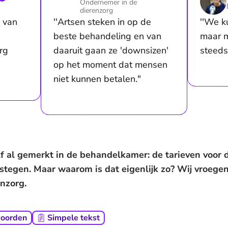
Ondernemer in de
dierenzorg
n van
''Artsen steken in op de
''We k
beste behandeling en van
maar 
rg
daaruit gaan ze 'downsizen'
steeds
op het moment dat mensen
niet kunnen betalen."
lf al gemerkt in de behandelkamer: de tarieven voor d
estegen. Maar waarom is dat eigenlijk zo? Wij vroegen
nzorg.
woorden
Simpele tekst