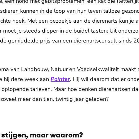
e, een hond met gebitsproblemen, een kat die (letterlij
uisdieren kunnen in de loop van hun leven talloze gezon
hte hoek. Met een bezoekje aan de dierenarts kun je a
 moet je steeds dieper in de buidel tasten: Uit onderz
t de gemiddelde prijs van een dierenartsconsult sinds 
ema van Landbouw, Natuur en Voedselkwaliteit maakt 
de hij deze week aan
Pointer
. Hij wil daarom dat er on
 oplopende tarieven. Maar hoe denken dierenartsen daar
oveel meer dan tien, twintig jaar geleden?
n stijgen, maar waarom?