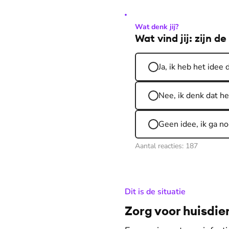
Wat denk jij?
Wat vind jij: zijn d
Ja, ik heb het idee
Nee, ik denk dat het
Geen idee, ik ga no
Aantal reacties:
187
:
Dit is de situatie
Zorg voor huisdie