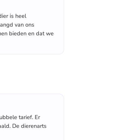
er is heel
rlangd van ons
nnen bieden en dat we
bbele tarief. Er
aald. De dierenarts