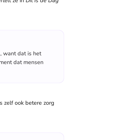
rtelt ze in
Dit is de Dag
, want dat is het
moment dat mensen
s zelf ook betere zorg