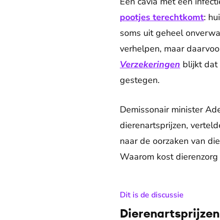
Een cavia met een infecti
pootjes terechtkomt
: h
soms uit geheel onverwac
verhelpen, maar daarvoor
Verzekeringen
blijkt da
gestegen.
Demissonair minister Ad
dierenartsprijzen, vertel
naar de oorzaken van die
Waarom kost dierenzorg z
:
Dit is de discussie
Dierenartsprijze