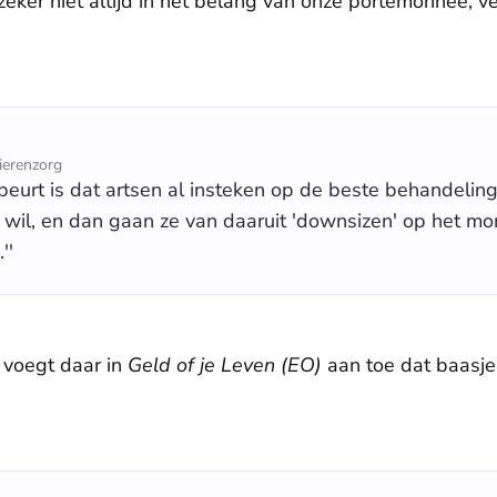
zeker niet altijd in het belang van onze portemonnee, ve
ierenzorg
beurt is dat artsen al insteken op de beste behandeling
e wil, en dan gaan ze van daaruit 'downsizen' op het 
''
 voegt daar in
Geld of je Leven (EO)
aan toe dat baasje