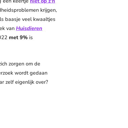
k) een keertje
niet op z'n
dheidsproblemen krijgen,
ls baasje veel kwaaltjes
oek van
Huisdieren
2022
met 9%
is
zich zorgen om de
derzoek wordt gedaan
 zelf eigenlijk over?