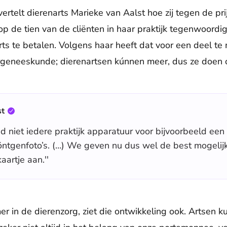
vertelt dierenarts Marieke van Aalst hoe zij tegen de prij
op de tien van de cliënten in haar praktijk tegenwoordi
rts te betalen. Volgens haar heeft dat voor een deel t
ergeneeskunde; dierenartsen kúnnen meer, dus ze doen
st
ad niet iedere praktijk apparatuur voor bijvoorbeeld ee
öntgenfoto’s. (…) We geven nu dus wel de best mogelij
aartje aan.''
r in de dierenzorg, ziet die ontwikkeling ook. Artsen k