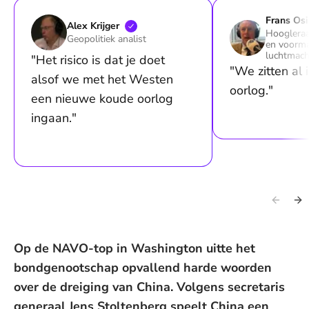
Frans
Osi
Alex
Krijger
Hoogleraa
Geopolitiek analist
en voormal
luchtmach
"Het risico is dat je doet
"We zitten al
alsof we met het Westen
oorlog."
een nieuwe koude oorlog
ingaan."
Op de NAVO-top in Washington uitte het
bondgenootschap opvallend harde woorden
over de dreiging van China. Volgens secretaris
generaal Jens Stoltenberg speelt China een