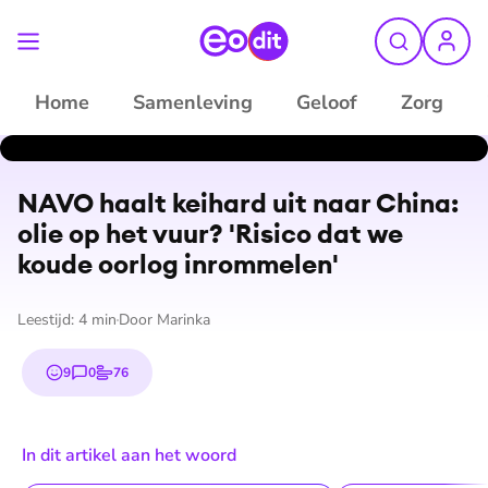
Home
Samenleving
Geloof
Zorg
NAVO haalt keihard uit naar China:
olie op het vuur? 'Risico dat we
koude oorlog inrommelen'
Leestijd:
4
min
Door
Marinka
9
0
76
emojis
reacties
stemmen
In dit artikel aan het woord