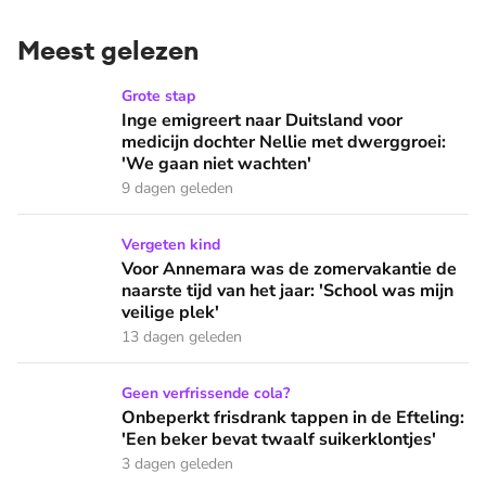
Meest gelezen
Inge emigreert naar Duitsland voor medicijn dochter Nellie
Grote stap
Inge emigreert naar Duitsland voor
medicijn dochter Nellie met dwerggroei:
'We gaan niet wachten'
9 dagen geleden
Voor Annemara was de zomervakantie de naarste tijd van het 
Vergeten kind
Voor Annemara was de zomervakantie de
naarste tijd van het jaar: 'School was mijn
veilige plek'
13 dagen geleden
Onbeperkt frisdrank tappen in de Efteling: 'Een beker bevat 
Geen verfrissende cola?
Onbeperkt frisdrank tappen in de Efteling:
'Een beker bevat twaalf suikerklontjes'
3 dagen geleden