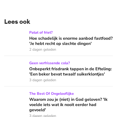
Lees ook
Hoe schadelijk is enorme aanbod fastfood? 'Je hebt recht op
Patat of friet?
Hoe schadelijk is enorme aanbod fastfood?
'Je hebt recht op slechte dingen'
2 dagen geleden
Onbeperkt frisdrank tappen in de Efteling: 'Een beker bevat 
Geen verfrissende cola?
Onbeperkt frisdrank tappen in de Efteling:
'Een beker bevat twaalf suikerklontjes'
3 dagen geleden
Waarom zou je (niet) in God geloven? 'Ik voelde iets wat ik 
The Best Of Ongelooflijke
Waarom zou je (niet) in God geloven? 'Ik
voelde iets wat ik nooit eerder had
gevoeld'
3 dagen geleden