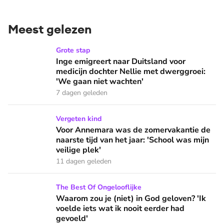
Meest gelezen
Inge emigreert naar Duitsland voor medicijn dochter Nellie
Grote stap
Inge emigreert naar Duitsland voor
medicijn dochter Nellie met dwerggroei:
'We gaan niet wachten'
7 dagen geleden
Voor Annemara was de zomervakantie de naarste tijd van het 
Vergeten kind
Voor Annemara was de zomervakantie de
naarste tijd van het jaar: 'School was mijn
veilige plek'
11 dagen geleden
Waarom zou je (niet) in God geloven? 'Ik voelde iets wat ik 
The Best Of Ongelooflijke
Waarom zou je (niet) in God geloven? 'Ik
voelde iets wat ik nooit eerder had
gevoeld'