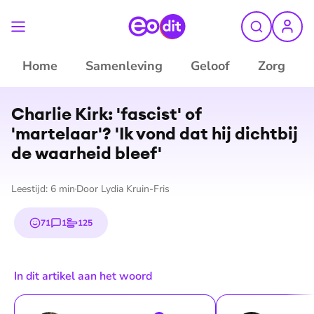
Home
Samenleving
Geloof
Zorg
©
Dit is de kwestie
Charlie Kirk: 'fascist' of
'martelaar'? 'Ik vond dat hij dichtbij
de waarheid bleef'
Leestijd:
6
min
Door
Lydia Kruin-Fris
71
1
125
emojis
reactie
stem
In dit artikel aan het woord