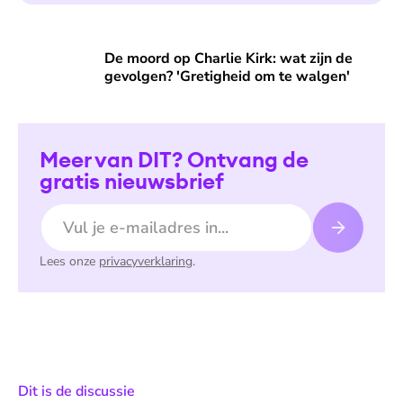
De moord op Charlie Kirk: wat zijn de gevolgen? 'Gretighei
De moord op Charlie Kirk: wat zijn de
gevolgen? 'Gretigheid om te walgen'
Meer van DIT? Ontvang de
gratis nieuwsbrief
E-mailadres
Lees onze
privacyverklaring
.
De weergave van deze video vereist jouw
toestemming voor social media cookies.
Toestemmingen aanpassen
:
Dit is de discussie