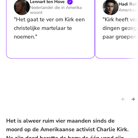
Lennart ten
Hove
Hadi
Rah
Nederlander die in Amerika
Amerikaan
woont
"Het gaat te ver om Kirk een
"Kirk heeft ve
christelijke martelaar te
dingen gezeg
noemen."
paar groepen
Het is alweer ruim vier maanden sinds de
moord op de Amerikaanse activist Charlie Kirk.