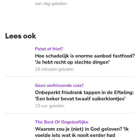
een dag geleden
Lees ook
Hoe schadelijk is enorme aanbod fastfood? 'Je hebt recht op
Patat of friet?
Hoe schadelijk is enorme aanbod fastfood?
'Je hebt recht op slechte dingen'
15 minuten geleden
Onbeperkt frisdrank tappen in de Efteling: 'Een beker bevat 
Geen verfrissende cola?
Onbeperkt frisdrank tappen in de Efteling:
'Een beker bevat twaalf suikerklontjes'
13 uur geleden
Waarom zou je (niet) in God geloven? 'Ik voelde iets wat ik 
The Best Of Ongelooflijke
Waarom zou je (niet) in God geloven? 'Ik
voelde iets wat ik nooit eerder had