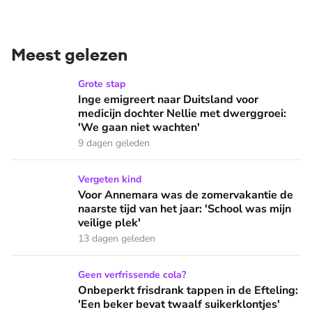
Meest gelezen
Inge emigreert naar Duitsland voor medicijn dochter Nellie
Grote stap
Inge emigreert naar Duitsland voor
medicijn dochter Nellie met dwerggroei:
'We gaan niet wachten'
9 dagen geleden
Voor Annemara was de zomervakantie de naarste tijd van het 
Vergeten kind
Voor Annemara was de zomervakantie de
naarste tijd van het jaar: 'School was mijn
veilige plek'
13 dagen geleden
Onbeperkt frisdrank tappen in de Efteling: 'Een beker bevat 
Geen verfrissende cola?
Onbeperkt frisdrank tappen in de Efteling:
'Een beker bevat twaalf suikerklontjes'