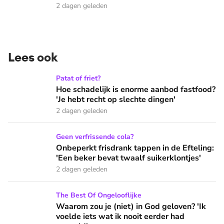
2 dagen geleden
Lees ook
Hoe schadelijk is enorme aanbod fastfood? 'Je hebt recht op
Patat of friet?
Hoe schadelijk is enorme aanbod fastfood?
'Je hebt recht op slechte dingen'
2 dagen geleden
Onbeperkt frisdrank tappen in de Efteling: 'Een beker bevat 
Geen verfrissende cola?
Onbeperkt frisdrank tappen in de Efteling:
'Een beker bevat twaalf suikerklontjes'
2 dagen geleden
Waarom zou je (niet) in God geloven? 'Ik voelde iets wat ik 
The Best Of Ongelooflijke
Waarom zou je (niet) in God geloven? 'Ik
voelde iets wat ik nooit eerder had