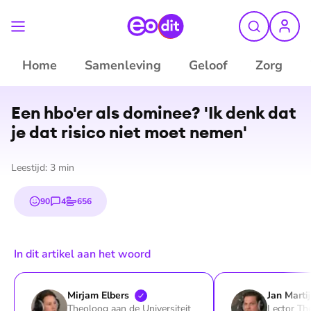
Home
Samenleving
Geloof
Zorg
Een hbo'er als dominee? 'Ik denk dat
je dat risico niet moet nemen'
Leestijd:
3
min
90
4
656
emojis
reacties
stemmen
In dit artikel aan het woord
Mirjam
Elbers
Jan Marti
Theoloog aan de Universiteit
Lector Th