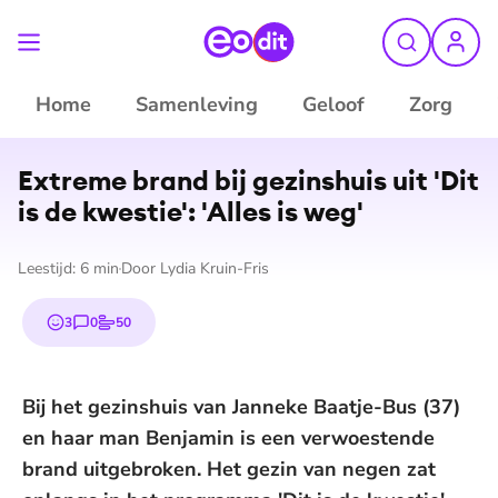
Home
Samenleving
Geloof
Zorg
Extreme brand bij gezinshuis uit 'Dit
is de kwestie': 'Alles is weg'
Leestijd:
6
min
Door
Lydia Kruin-Fris
3
0
50
emojis
reacties
stemmen
Bij het gezinshuis van Janneke Baatje-Bus (37)
en haar man Benjamin is een verwoestende
brand uitgebroken. Het gezin van negen zat