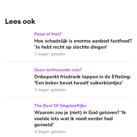
Lees ook
Hoe schadelijk is enorme aanbod fastfood? 'Je hebt recht op
Patat of friet?
Hoe schadelijk is enorme aanbod fastfood?
'Je hebt recht op slechte dingen'
2 dagen geleden
Onbeperkt frisdrank tappen in de Efteling: 'Een beker bevat 
Geen verfrissende cola?
Onbeperkt frisdrank tappen in de Efteling:
'Een beker bevat twaalf suikerklontjes'
3 dagen geleden
Waarom zou je (niet) in God geloven? 'Ik voelde iets wat ik 
The Best Of Ongelooflijke
Waarom zou je (niet) in God geloven? 'Ik
voelde iets wat ik nooit eerder had
gevoeld'
4 dagen geleden