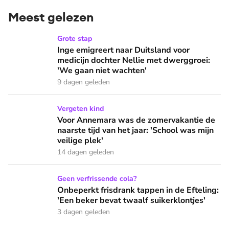
Meest gelezen
Inge emigreert naar Duitsland voor medicijn dochter Nellie
Grote stap
Inge emigreert naar Duitsland voor
medicijn dochter Nellie met dwerggroei:
'We gaan niet wachten'
9 dagen geleden
Voor Annemara was de zomervakantie de naarste tijd van het 
Vergeten kind
Voor Annemara was de zomervakantie de
naarste tijd van het jaar: 'School was mijn
veilige plek'
14 dagen geleden
Onbeperkt frisdrank tappen in de Efteling: 'Een beker bevat 
Geen verfrissende cola?
Onbeperkt frisdrank tappen in de Efteling:
'Een beker bevat twaalf suikerklontjes'
3 dagen geleden