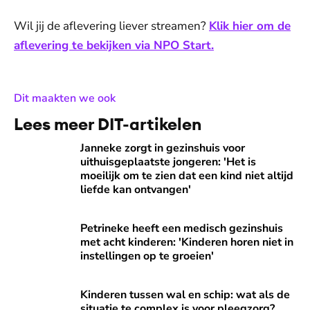
Wil jij de aflevering liever streamen?
Klik hier om de
aflevering te bekijken via NPO Start.
:
Dit maakten we ook
Lees meer DIT-artikelen
Janneke zorgt in gezinshuis voor uithuisgeplaatste jongeren: 
Janneke zorgt in gezinshuis voor
uithuisgeplaatste jongeren: 'Het is
moeilijk om te zien dat een kind niet altijd
liefde kan ontvangen'
Petrineke heeft een medisch gezinshuis met acht kinderen: '
Petrineke heeft een medisch gezinshuis
met acht kinderen: 'Kinderen horen niet in
instellingen op te groeien'
Kinderen tussen wal en schip: wat als de situatie te comple
Kinderen tussen wal en schip: wat als de
situatie te complex is voor pleegzorg?