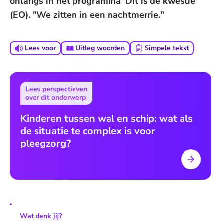
onlangs in het programma 'Dit is de kwestie'
(EO). "We zitten in een nachtmerrie."
Lees voor
Uitleg woorden
Simpele tekst
Lees perspectieven
over dit onderwerp
Kinderen tussen wal en schip: wat als
de situatie te complex is voor
pleegzorg?
Wat denk jij?