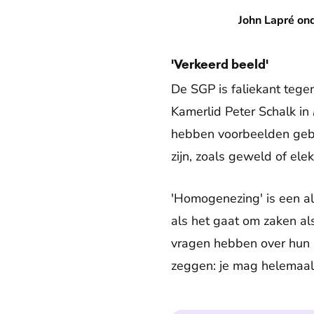
John Lapré onderging homogen
John Lapré ond
'Verkeerd beeld'
De SGP is faliekant tegen
Kamerlid Peter Schalk in
hebben voorbeelden gebr
zijn, zoals geweld of ele
'Homogenezing' is een al
als het gaat om zaken als
vragen hebben over hun se
zeggen: je mag helemaal 