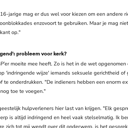
 16-jarige mag er dus wel voor kiezen om een andere ric
onblokkades enzovoort te gebruiken. Maar je mag niet 
kant op."
ingend': probleem voor kerk?
GP’er moeite mee heeft. Zo is het in de wet opgenomen
f op 'indringende wijze' iemands seksuele gerichtheid of 
of te onderdrukken. "De indieners hebben een enorm e
nog toe te voegen."
eestelijk hulpverleners hier last van krijgen. "Elk gespr
rp is altijd indringend en heel vaak stelselmatig. Ik be
e zich tot mij wendt over dit onderwerp, is het gespre