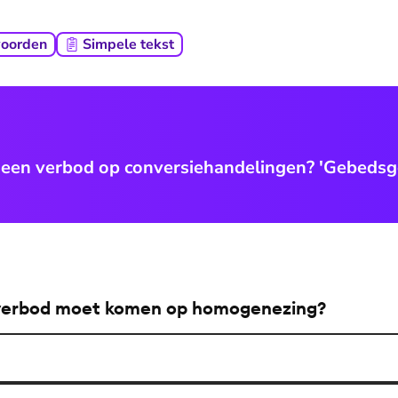
woorden
Simpele tekst
geen verbod op conversiehandelingen? 'Gebedsg
n verbod moet komen op homogenezing?