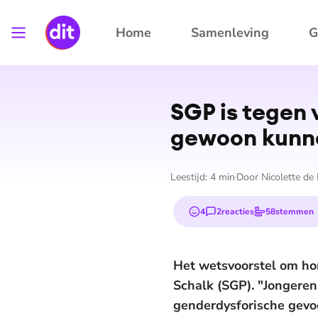
Home
Samenleving
G
SGP is tegen
gewoon kunne
Leestijd:
4
min
Door
Nicolette de
4
2
reacties
58
stemmen
emojis
Het wetsvoorstel om hom
Schalk (SGP). "Jongere
genderdysforische gevo