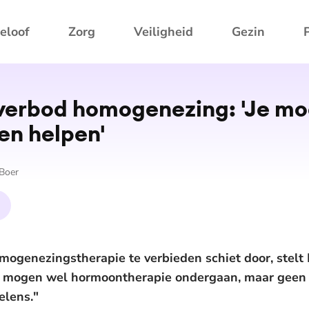
eloof
Zorg
Veiligheid
Gezin
 verbod homogenezing: 'Je m
n helpen'
 Boer
ogenezingstherapie te verbieden schiet door, stelt 
n mogen wel hormoontherapie ondergaan, maar geen 
elens."