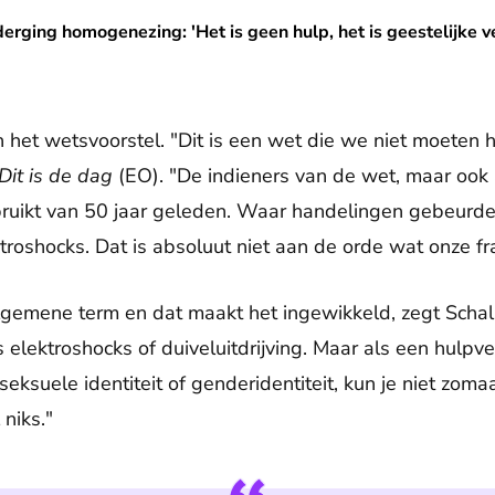
ezing: 'Het is geen hulp, het is geestelijke verkrachting'
erging homogenezing: 'Het is geen hulp, het is geestelijke v
 het wetsvoorstel. "Dit is een wet die we niet moeten h
Dit is de dag
(EO). "De indieners van de wet, maar ook
uikt van 50 jaar geleden. Waar handelingen gebeurden
ktroshocks. Dat is absoluut niet aan de orde wat onze fra
gemene term en dat maakt het ingewikkeld, zegt Schalk
 elektroshocks of duiveluitdrijving. Maar als een hulpve
ksuele identiteit of genderidentiteit, kun je niet zoma
niks."