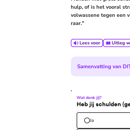
hulp, of is het vooral 
volwassene tegen een vr
raar."
Lees voor
Uitleg 
Samenvatting van DIT
Wat denk jij?
Heb jij schulden (g
Ja