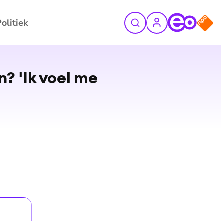
Politiek
©
Dit is de kwestie (EO)
? 'Ik voel me