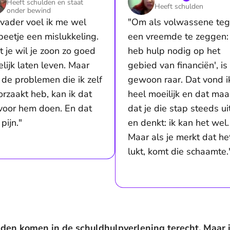
Heeft schulden en staat
Heeft schulden
onder bewind
 vader voel ik me wel
"Om als volwassene te
beetje een mislukkeling.
een vreemde te zeggen: 
 je wil je zoon zo goed
heb hulp nodig op het
lijk laten leven. Maar
gebied van financiën', is
 de problemen die ik zelf
gewoon raar. Dat vond i
orzaakt heb, kan ik dat
heel moeilijk en dat maa
 voor hem doen. En dat
dat je die stap steeds ui
pijn."
en denkt: ik kan het wel.
Maar als je merkt dat het
lukt, komt die schaamte.
den komen in de schuldhulpverlening terecht. Maar i