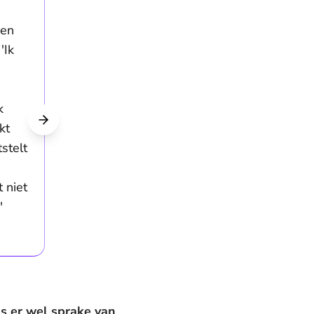
gen
'Ik
k
kt
tstelt
 niet
"
s er wel sprake van