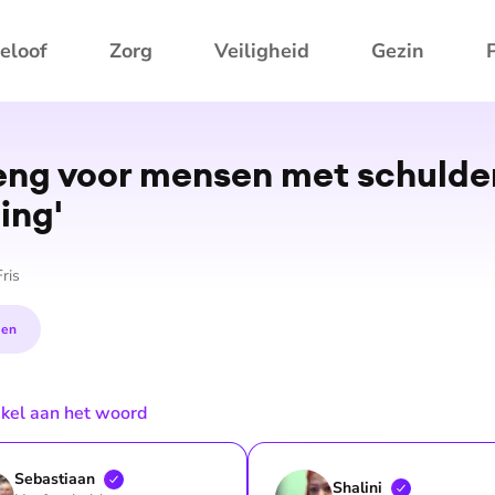
eloof
Zorg
Veiligheid
Gezin
reng voor mensen met schulden
ling'
ris
en
tikel aan het woord
Sebastiaan
Shalini