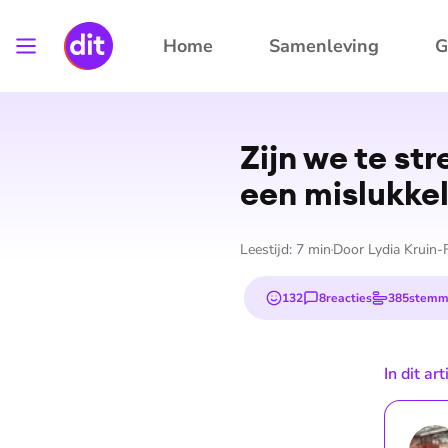
Home
Samenleving
G
Zijn we te st
een mis­luk­ke­
Leestijd:
7
min
Door
Lydia Kruin-F
132
8
reacties
385
stemm
emojis
In dit ar