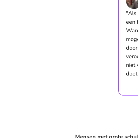
"Als
een 
Want
moge
door
vero
niet
doet 
Mensen met grote schul