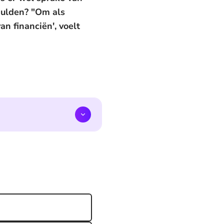
chulden? "Om als
n financiën', voelt